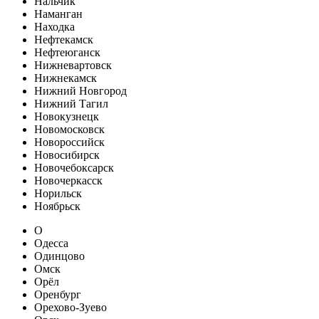
Нальчик
Наманган
Находка
Нефтекамск
Нефтеюганск
Нижневартовск
Нижнекамск
Нижний Новгород
Нижний Тагил
Новокузнецк
Новомосковск
Новороссийск
Новосибирск
Новочебоксарск
Новочеркасск
Норильск
Ноябрьск
О
Одесса
Одинцово
Омск
Орёл
Оренбург
Орехово-Зуево