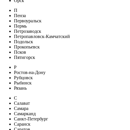
Орск
П
Пенза
Первоуральск
Пермь
Петрозаводск
Петропавловск-Камчатский
Подольск
Прокопьевск
Псков
Пятигорск
Р
Ростов-на-Дону
Рубцовск
Рыбинск
Рязань
С
Салават
Самара
Самарканд
Санкт-Петербург
Саранск
Саратов