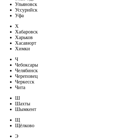
Ульяновск
Уссурийск
Уфа
Х
Хабаровск
Харьков
Хасавюрт
Химки
Ч
Чебоксары
Челябинск
Череповец
Черкесск
Чита
Ш
Шахты
Шымкент
Щ
Щёлково
Э