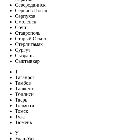
Северодвинск
Сергиев Посад
Серпухов
Смоленск
Сочи
Ставрополь
Старый Оскол
Стерлитамак
Сургут
Сызрань
Сыктывкар
Т
Таганрог
Тамбов
Ташкент
Тбилиси
Тверь
Тольятти
Томск
Тула
Тюмень
У
Улан-Удэ