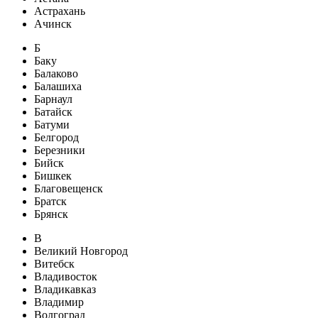
Астрахань
Ачинск
Б
Баку
Балаково
Балашиха
Барнаул
Батайск
Батуми
Белгород
Березники
Бийск
Бишкек
Благовещенск
Братск
Брянск
В
Великий Новгород
Витебск
Владивосток
Владикавказ
Владимир
Волгоград