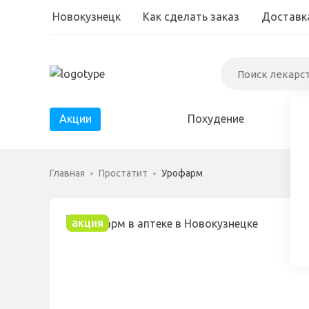
Новокузнецк
Как сделать заказ
Доставк
Акции
Похудение
Диабет
Главная
Простатит
Урофарм
Паразиты
Простатит
акция