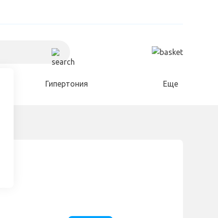
Гипертония
Еще
Холестерин
Для дома и сада
Разное
ке