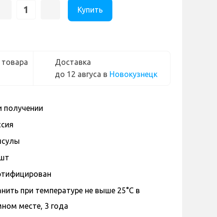
Купить
 товара
Доставка
до 12 авгуса
в
Новокузнецк
и получении
ссия
псулы
 шт
ртифицирован
нить при температуре не выше 25°С в
ном месте, 3 года