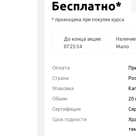
Бесплатно*
* промоцена при покупке курса
До конца акции
Наличие
07:25:53
Мало
Оплата
Пр
Страна
Ро
Упаковка
Ка
Объем
20
Сертифиция
Се
Cрок годности
Хра
тем