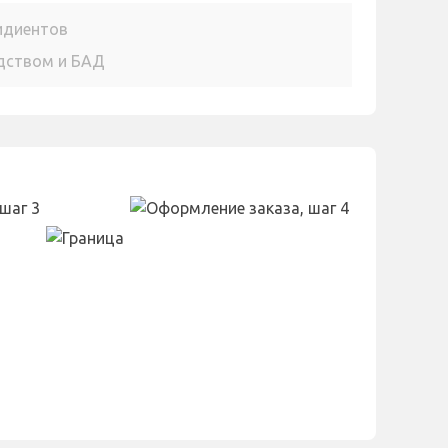
идиентов
едством и БАД