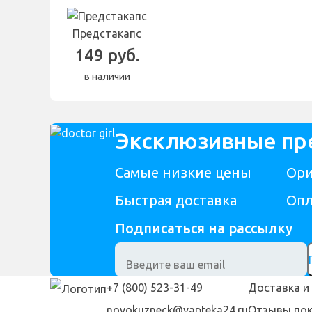
Предстакапс
149 руб.
в наличии
Эксклюзивные п
Самые низкие цены
Ори
Быстрая доставка
Опл
Подписаться на рассылку
+7 (800) 523-31-49
Доставка и
novokuzneck@vapteka24.ru
Отзывы пок