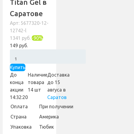
Titan Gel в
Саратове
Арт: 5677320-12-
12742-l
1341 руб.
-90%
149 руб.
Купить
До
Наличие
Доставка
конца
товара
до 15
акции
14 шт
авгуса
в
14:32:19
Саратов
Оплата
При получении
Страна
Америка
Упаковка
Тюбик