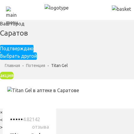
Ваш город
Саратов
Подтверждаю
Выбрать другой
Главная
Потенция
Titan Gel
акция
×
4.82
142
<
отзыва
>