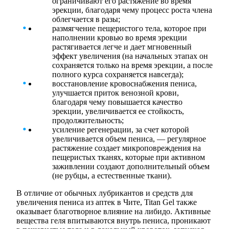
ограничивают его растяжение во время
эрекции, благодаря чему процесс роста члена
облегчается в разы;
размягчение пещеристого тела, которое при
наполнении кровью во время эрекции
растягивается легче и дает мгновенный
эффект увеличения (на начальных этапах он
сохраняется только на время эрекции, а после
полного курса сохраняется навсегда);
восстановление кровоснабжения пениса,
улучшается приток венозной крови,
благодаря чему повышается качество
эрекции, увеличивается ее стойкость,
продолжительность;
усиление регенерации, за счет которой
увеличивается объем пениса, — регулярное
растяжение создает микроповреждения на
пещеристых тканях, которые при активном
заживлении создают дополнительный объем
(не рубцы, а естественные ткани).
В отличие от обычных лубрикантов и средств для
увеличения пениса из аптек в Чите, Titan Gel также
оказывает благотворное влияние на либидо. Активные
вещества геля впитываются внутрь пениса, проникают