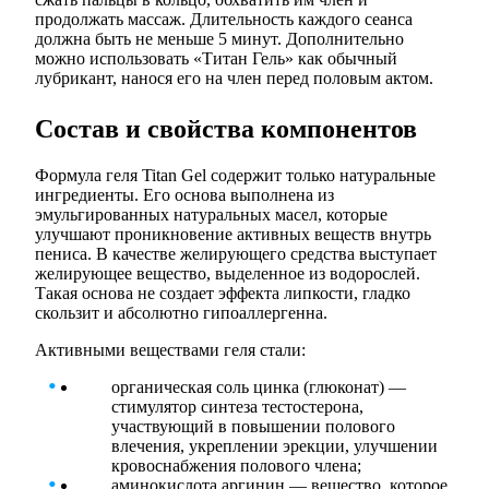
продолжать массаж. Длительность каждого сеанса
должна быть не меньше 5 минут. Дополнительно
можно использовать «Титан Гель» как обычный
лубрикант, нанося его на член перед половым актом.
Состав и свойства компонентов
Формула геля Titan Gel содержит только натуральные
ингредиенты. Его основа выполнена из
эмульгированных натуральных масел, которые
улучшают проникновение активных веществ внутрь
пениса. В качестве желирующего средства выступает
желирующее вещество, выделенное из водорослей.
Такая основа не создает эффекта липкости, гладко
скользит и абсолютно гипоаллергенна.
Активными веществами геля стали:
органическая соль цинка (глюконат) —
стимулятор синтеза тестостерона,
участвующий в повышении полового
влечения, укреплении эрекции, улучшении
кровоснабжения полового члена;
аминокислота аргинин — вещество, которое