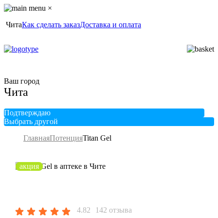
×
Чита
Как сделать заказ
Доставка и оплата
Ваш город
Чита
Подтверждаю
Выбрать другой
Главная
Потенция
Titan Gel
акция
4.82
142 отзыва