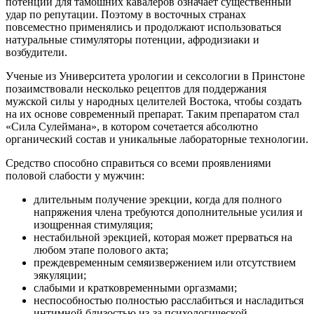
потенции для тамошних кавалеров означает существенный
удар по репутации. Поэтому в восточных странах
повсеместно применялись и продолжают использоваться
натуральные стимуляторы потенции, афродизиаки и
возбудители.
Ученые из Университета урологии и сексологии в Принстоне
позаимствовали несколько рецептов для поддержания
мужской силы у народных целителей Востока, чтобы создать
на их основе современный препарат. Таким препаратом стал
«Сила Сулеймана», в котором сочетается абсолютно
органический состав и уникальные лабораторные технологии.
Средство способно справиться со всеми проявлениями
половой слабости у мужчин:
длительным получение эрекции, когда для полного
напряжения члена требуются дополнительные усилия и
изощренная стимуляция;
нестабильной эрекцией, которая может прерваться на
любом этапе полового акта;
преждевременным семяизвержением или отсутствием
эякуляции;
слабыми и кратковременными оргазмами;
неспособностью полностью расслабиться и насладиться
интимной близостью из-за психологической