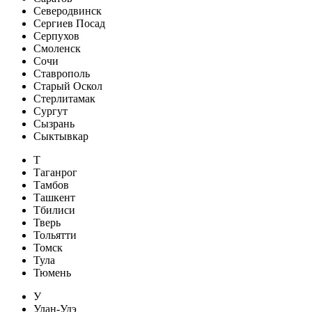
Северодвинск
Сергиев Посад
Серпухов
Смоленск
Сочи
Ставрополь
Старый Оскол
Стерлитамак
Сургут
Сызрань
Сыктывкар
Т
Таганрог
Тамбов
Ташкент
Тбилиси
Тверь
Тольятти
Томск
Тула
Тюмень
У
Улан-Удэ