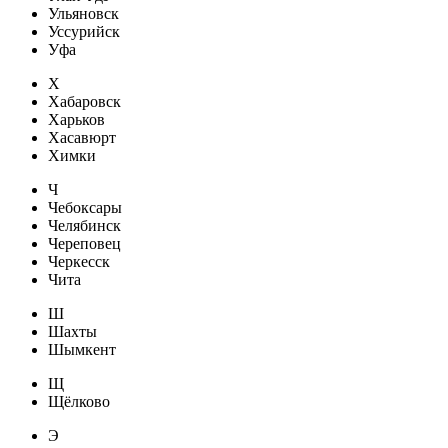
Ульяновск
Уссурийск
Уфа
Х
Хабаровск
Харьков
Хасавюрт
Химки
Ч
Чебоксары
Челябинск
Череповец
Черкесск
Чита
Ш
Шахты
Шымкент
Щ
Щёлково
Э