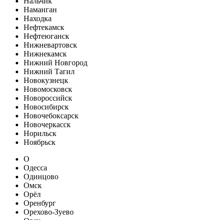
Нальчик
Наманган
Находка
Нефтекамск
Нефтеюганск
Нижневартовск
Нижнекамск
Нижний Новгород
Нижний Тагил
Новокузнецк
Новомосковск
Новороссийск
Новосибирск
Новочебоксарск
Новочеркасск
Норильск
Ноябрьск
О
Одесса
Одинцово
Омск
Орёл
Оренбург
Орехово-Зуево