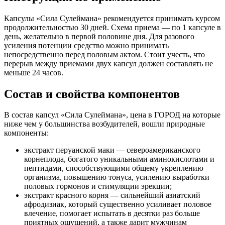
Капсулы «Сила Сулеймана» рекомендуется принимать курсом
продолжительностью 30 дней. Схема приема — по 1 капсуле в
день, желательно в первой половине дня. Для разового
усиления потенции средство можно принимать
непосредственно перед половым актом. Стоит учесть, что
перерыв между приемами двух капсул должен составлять не
меньше 24 часов.
Состав и свойства компонентов
В состав капсул «Сила Сулеймана», цена в ГОРОД на которые
ниже чем у большинства возбудителей, вошли природные
компоненты:
экстракт перуанской маки — североамериканского
корнеплода, богатого уникальными аминокислотами и
пептидами, способствующими общему укреплению
организма, повышению тонуса, усилению выработки
половых гормонов и стимуляции эрекции;
экстракт красного корня — сильнейший азиатский
афродизиак, который существенно усиливает половое
влечение, помогает испытать в десятки раз больше
приятных ощущений, а также дарит мужчинам