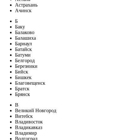
Астрахань
Ачинск
Б
Баку
Балаково
Балашиха
Барнаул
Батайск
Батуми
Белгород
Березники
Бийск
Бишкек
Благовещенск
Братск
Брянск
В
Великий Новгород
Витебск
Владивосток
Владикавказ
Владимир
Волгоград