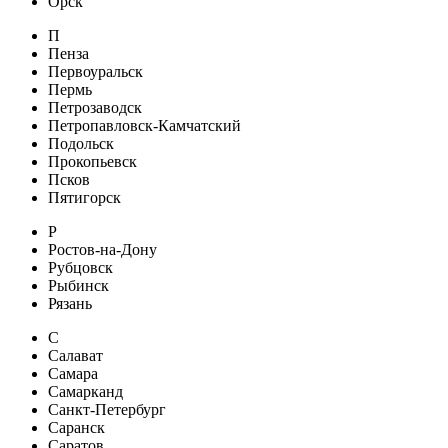
Орск
П
Пенза
Первоуральск
Пермь
Петрозаводск
Петропавловск-Камчатский
Подольск
Прокопьевск
Псков
Пятигорск
Р
Ростов-на-Дону
Рубцовск
Рыбинск
Рязань
С
Салават
Самара
Самарканд
Санкт-Петербург
Саранск
Саратов