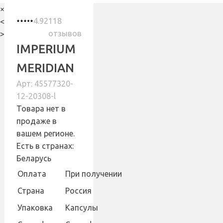
×
4.92
118
<
отзывов
>
IMPERIUM
MERIDIAN
Арт: 45577320-
12-20308-l
Товара нет в
продаже в
вашем регионе.
Есть в странах:
Беларусь
Оплата
При получении
Страна
Россия
Упаковка
Капсулы