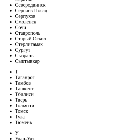
Северодвинск
Сергиев Посад
Серпухов
Смоленск
Сочи
Ставрополь
Старый Оскол
Стерлитамак
Сургут
Сызрань
Сыктывкар
Т
Таганрог
Тамбов
Ташкент
Тбилиси
Тверь
Тольятти
Томск
Тула
Тюмень
У
Улан-Удэ