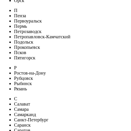
Орск
П
Пенза
Первоуральск
Пермь
Петрозаводск
Петропавловск-Камчатский
Подольск
Прокопьевск
Псков
Пятигорск
Р
Ростов-на-Дону
Рубцовск
Рыбинск
Рязань
С
Салават
Самара
Самарканд
Санкт-Петербург
Саранск
Саратов