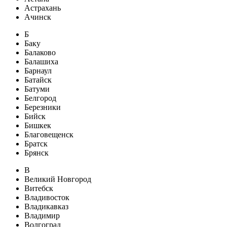
Астрахань
Ачинск
Б
Баку
Балаково
Балашиха
Барнаул
Батайск
Батуми
Белгород
Березники
Бийск
Бишкек
Благовещенск
Братск
Брянск
В
Великий Новгород
Витебск
Владивосток
Владикавказ
Владимир
Волгоград