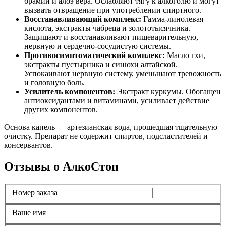
брамии и алоэ вера. Ослабляют тягу к алкоголю и могут
вызвать отвращение при употреблении спиртного.
Восстанавливающий комплекс:
Гамма-линолевая
кислота, экстракты чабреца и золототысячника.
Защищают и восстанавливают пищеварительную,
нервную и сердечно-сосудистую системы.
Противосимптоматический комплекс:
Масло гхи,
экстракты пустырника и синюхи алтайской.
Успокаивают нервную систему, уменьшают тревожность
и головную боль.
Усилитель компонентов:
Экстракт куркумы. Обогащен
антиоксидантами и витаминами, усиливает действие
других компонентов.
Основа капель — артезианская вода, прошедшая тщательную
очистку. Препарат не содержит спиртов, подсластителей и
консервантов.
Отзывы о АлкоСтоп
Номер заказа
Ваше имя