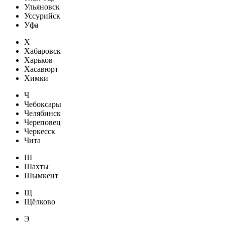
Ульяновск
Уссурийск
Уфа
Х
Хабаровск
Харьков
Хасавюрт
Химки
Ч
Чебоксары
Челябинск
Череповец
Черкесск
Чита
Ш
Шахты
Шымкент
Щ
Щёлково
Э