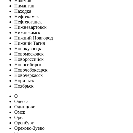
Нальчик
Наманган
Находка
Нефтекамск
Нефтеюганск
Нижневартовск
Нижнекамск
Нижний Новгород
Нижний Тагил
Новокузнецк
Новомосковск
Новороссийск
Новосибирск
Новочебоксарск
Новочеркасск
Норильск
Ноябрьск
О
Одесса
Одинцово
Омск
Орёл
Оренбург
Орехово-Зуево