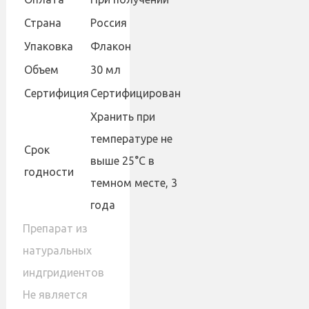
Страна
Россия
Упаковка
Флакон
Объем
30 мл
Сертифиция
Сертифицирован
Хранить при
температуре не
Cрок
выше 25°С в
годности
темном месте, 3
года
Препарат из
натуральных
индгридиентов
Не является