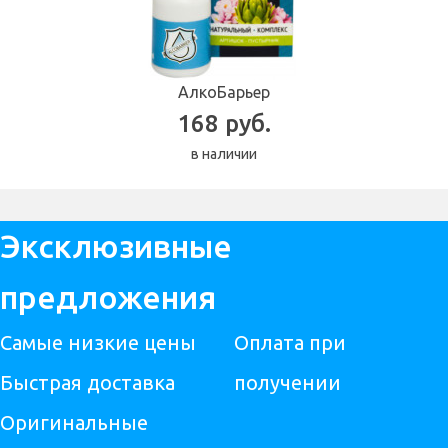
АлкоБарьер
168 руб.
в наличии
Эксклюзивные
предложения
Самые низкие цены
Оплата при
Быстрая доставка
получении
Оригинальные