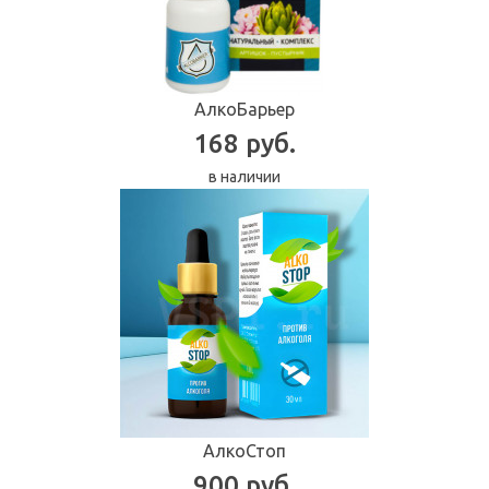
АлкоБарьер
168 руб.
в наличии
АлкоСтоп
900 руб.