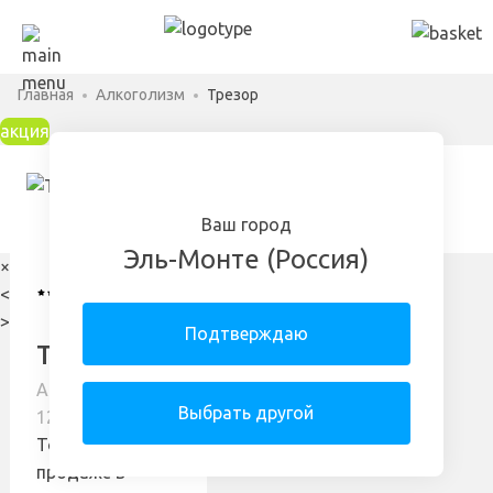
Главная
Алкоголизм
Трезор
акция
Ваш город
Эль-Монте (Россия)
×
4.8
147
<
отзывов
>
Подтверждаю
Трезор
Арт: 30277320-
Выбрать другой
12-8548-k
Товара нет в
продаже в