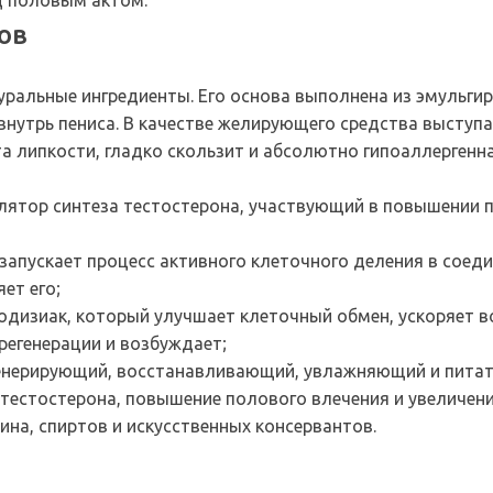
д половым актом.
ов
туральные ингредиенты. Его основа выполнена из эмульг
нутрь пениса. В качестве желирующего средства выступ
а липкости, гладко скользит и абсолютно гипоаллергенна
лятор синтеза тестостерона, участвующий в повышении п
запускает процесс активного клеточного деления в соеди
ет его;
дизиак, который улучшает клеточный обмен, ускоряет во
 регенерации и возбуждает;
генерирующий, восстанавливающий, увлажняющий и питат
тестостерона, повышение полового влечения и увеличени
ина, спиртов и искусственных консервантов.