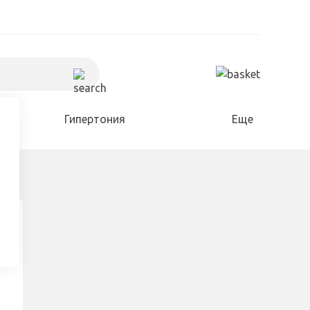
Гипертония
Еще
Холестерин
Для дома и сада
Разное