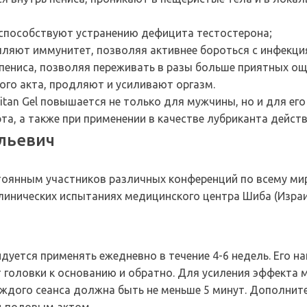
способствуют устранению дефицита тестостерона;
ляют иммунитет, позволяя активнее бороться с инфекци
пениса, позволяя переживать в разы больше приятных о
го акта, продляют и усиливают оргазм.
itan Gel повышается не только для мужчины, но и для е
та, а также при применении в качестве лубриканта дейс
льевич
и
тоянным участников различных конференций по всему миру
клинических испытаниях медицинского центра Шиба (Израи
ндуется применять ежедневно в течение 4-6 недель. Его на
головки к основанию и обратно. Для усиления эффекта м
ждого сеанса должна быть не меньше 5 минут. Дополните