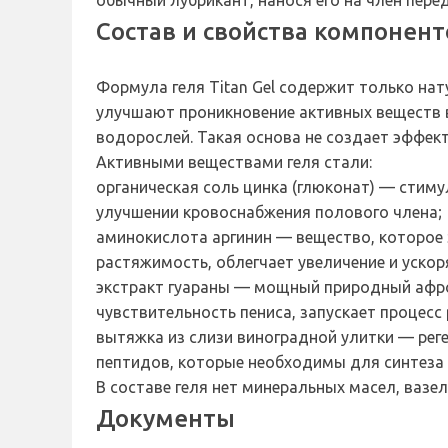
обычный лубрикант, нанося его на член пере
Состав и свойства компонент
Формула геля Titan Gel содержит только на
улучшают проникновение активных веществ в
водорослей. Такая основа не создает эффект
Активными веществами геля стали:
органическая соль цинка (глюконат) — стиму
улучшении кровоснабжения полового члена;
аминокислота аргинин — вещество, которое 
растяжимость, облегчает увеличение и ускоря
экстракт гуараны — мощный природный афро
чувствительность пениса, запускает процесс
вытяжка из слизи виноградной улитки — ре
пептидов, которые необходимы для синтеза 
В составе геля нет минеральных масел, вазел
Документы