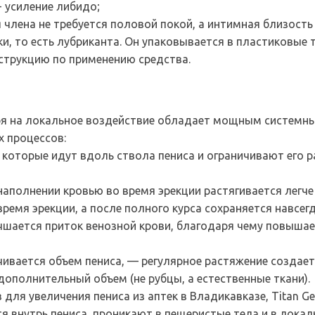
 усиление либидо;
 члена не требуется половой покой, а интимная близость
ки, то есть лубриканта. Он упаковывается в пластиковые
струкцию по применению средства.
отря на локальное воздействие обладает мощным системны
х процессов:
 которые идут вдоль ствола пениса и ограничивают его р
наполнении кровью во время эрекции растягивается легче
ремя эрекции, а после полного курса сохраняется навсегд
чшается приток венозной крови, благодаря чему повышает
ичивается объем пениса, — регулярное растяжение созда
ополнительный объем (не рубцы, а естественные ткани).
 для увеличения пениса из аптек в Владикавказе, Titan G
я внутрь пениса, проникают в пещеристые тела и в лока