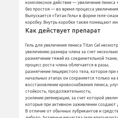
комплексное действие — увеличение пениса +
без простоя — во время процесса увеличения
Выпускается «Титан Гель» в форме геля-смаз
коробку. Внутрь коробки также помещают ин
Как действует препарат
Гель для увеличения пениса Titan Gel несм
увеличению размера члена за счет нескольки
размягчение тяжей из соединительной ткани,
процесс роста члена облегчается в разы;
размягчение пещеристого тела, которое при 
начальных этапах он сохраняется только на в
восстановление кровоснабжения пениса, улу
стойкость, продолжительность;
усиление регенерации, за счет которой увел
которые при активном заживлении создают д
В отличие от обычных лубрикантов и средств
либидо. Активные вещества геля впитываютс