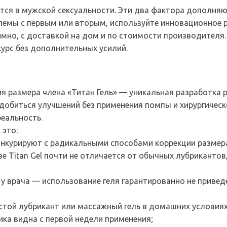
ится в мужской сексуальности. Эти два фактора дополняю
блемы с первым или вторым, используйте инновационное р
мно, с доставкой на дом и по стоимости производителя.
курс без дополнительных усилий.
я размера члена «Титан Гель» — уникальная разработка 
обиться улучшений без применения помпы и хирургическ
реальность.
 это:
онкурируют с радикальными способами коррекции размер
е Titan Gel почти не отличается от обычных лубрикантов,
 у врача — использование геля гарантированно не приве
стой лубрикант или массажный гель в домашних условиях
ка видна с первой недели применения;