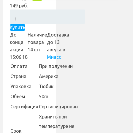
149 руб.
Купить
До
Наличие
Доставка
конца
товара
до 13
акции
14 шт
авгуса
в
15:06:18
Миасс
Оплата
При получении
Страна
Америка
Упаковка
Тюбик
Объем
50ml
Сертифиция
Сертифицирован
Хранить при
температуре не
Cрок