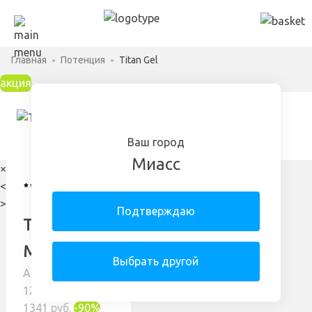
Главная
Потенция
Titan Gel
акция
Ваш город
Миасс
×
4.82
142
<
отзыва
>
Подтверждаю
Titan Gel в
Миассе
Выбрать другой
Арт: 5677320-12-
12742-l
1341 руб.
-90%