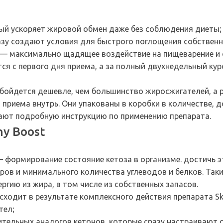
ый ускоряет жировой обмен даже без соблюдения диеты;
азу создают условия для быстрого поглощения собствен
 — максимально щадящее воздействие на пищеварение и о
я с первого дня приема, а за полный двухнедельный курс
 обойдется дешевле, чем большинство жиросжигателей, а
 приема внутрь. Они упакованы в коробки в количестве,
щают подробную инструкцию по применению препарата.
ny Boost
— формирование состояние кетоза в организме. достичь 
ров и минимального количества углеводов и белков. Так
ргию из жира, в том числе из собственных запасов.
сходит в результате комплексного действия препарата Ski
тел;
тельных аналогов кетонов, которые сразу настраивают о