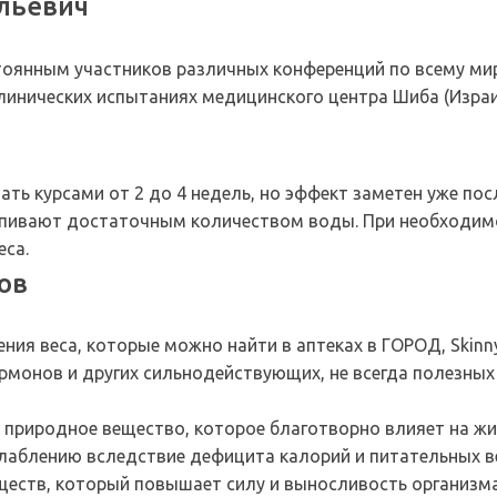
льевич
и
тоянным участников различных конференций по всему миру
клинических испытаниях медицинского центра Шиба (Израи
ать курсами от 2 до 4 недель, но эффект заметен уже пос
 запивают достаточным количеством воды. При необходи
еса.
ов
ния веса, которые можно найти в аптеках в ГОРОД, Skinn
рмонов и других сильнодействующих, не всегда полезны
природное вещество, которое благотворно влияет на жир
слаблению вследствие дефицита калорий и питательных в
еств, который повышает силу и выносливость организма