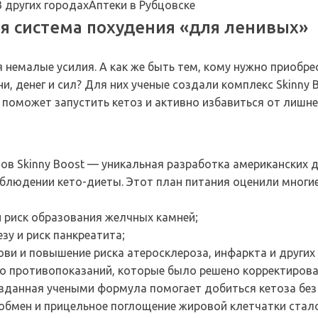
В других городах
Аптеки в Рубцовске
ая система похудения «для ленивых»
 немалые усилия. А как же быть тем, кому нужно приобр
, денег и сил? Для них ученые создали комплекс Skinny 
поможет запустить кетоз и активно избавиться от лишнег
ов Skinny Boost — уникальная разработка американских 
облюдении кето-диеты. Этот план питания оценили многие
й риск образования желчных камней;
у и риск панкреатита;
ови и повышение риска атеросклероза, инфаркта и других
о противопоказаний, которые было решено корректирова
озданная учеными формула помогает добиться кетоза без
 обмен и прицельное поглощение жировой клетчатки ста