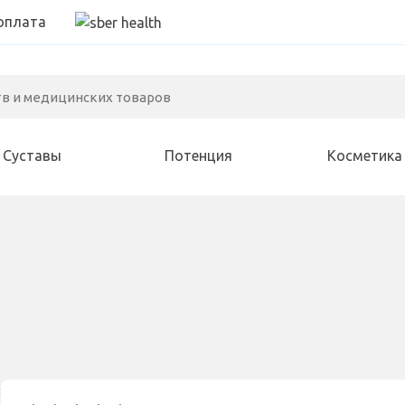
оплата
Суставы
Потенция
Косметика
Алкоголизм
Иммунитет
Зрение
Варикоз
Для женщин
Зубы
Геморрой
Курение
Слух
<