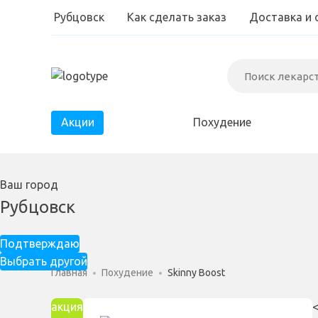
Рубцовск
Как сделать заказ
Доставка и 
Акции
Похудение
Диабет
Ваш город
Паразиты
Рубцовск
Простатит
Подтверждаю
Выбрать другой
Главная
Похудение
Skinny Boost
акция