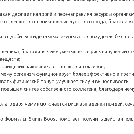
давая дефицит калорий и перенаправляя ресурсы организ
е отвечают за возникновение чувства голода, благодаря 
ают добиться идеальных результатов похудения без посл
ечника, благодаря чему уменьшается риск нарушений ст
веществ;
т очищению кишечника от шлаков и токсинов;
 чему организм функционирует более эффективно и трати
ать физический тонус, улучшает силу и выносливость;
, повышая синтез собственного коллагена, благодаря че
, благодаря чему исключается риск выпадения прядей, сеч
 формулы, Skinny Boost помогает получить действительн