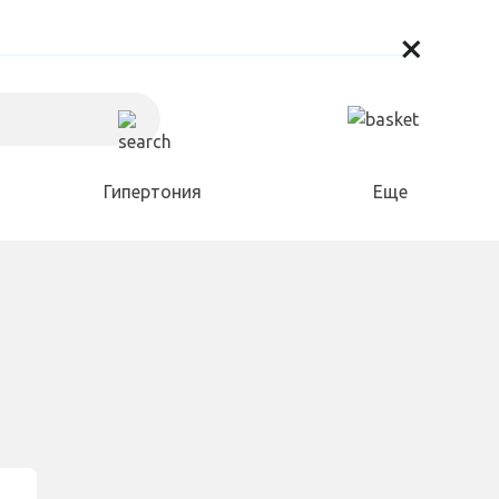
×
Гипертония
Еще
Холестерин
Для дома и сада
Разное