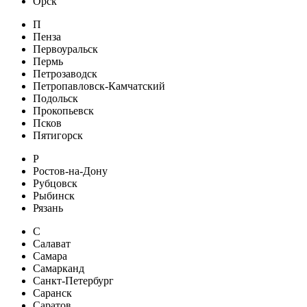
Орск
П
Пенза
Первоуральск
Пермь
Петрозаводск
Петропавловск-Камчатский
Подольск
Прокопьевск
Псков
Пятигорск
Р
Ростов-на-Дону
Рубцовск
Рыбинск
Рязань
С
Салават
Самара
Самарканд
Санкт-Петербург
Саранск
Саратов