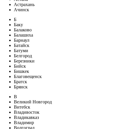
Астрахань
Ачинск
Б
Баку
Балаково
Балашиха
Барнаул
Батайск
Батуми
Белгород
Березники
Бийск
Бишкек
Благовещенск
Братск
Брянск
В
Великий Новгород
Витебск
Владивосток
Владикавказ
Владимир
Волгоград