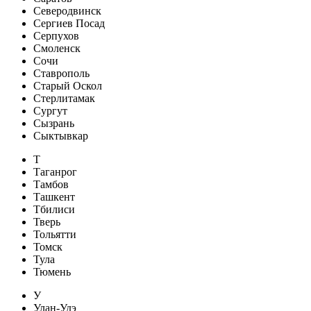
Северодвинск
Сергиев Посад
Серпухов
Смоленск
Сочи
Ставрополь
Старый Оскол
Стерлитамак
Сургут
Сызрань
Сыктывкар
Т
Таганрог
Тамбов
Ташкент
Тбилиси
Тверь
Тольятти
Томск
Тула
Тюмень
У
Улан-Удэ