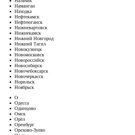
Нальчик
Наманган
Находка
Нефтекамск
Нефтеюганск
Нижневартовск
Нижнекамск
Нижний Новгород
Нижний Тагил
Новокузнецк
Новомосковск
Новороссийск
Новосибирск
Новочебоксарск
Новочеркасск
Норильск
Ноябрьск
О
Одесса
Одинцово
Омск
Орёл
Оренбург
Орехово-Зуево