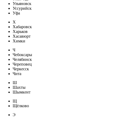
Ульяновск
Уссурийск
Уфа
Х
Хабаровск
Харьков
Хасавюрт
Химки
Ч
Чебоксары
Челябинск
Череповец
Черкесск
Чита
Ш
Шахты
Шымкент
Щ
Щёлково
Э