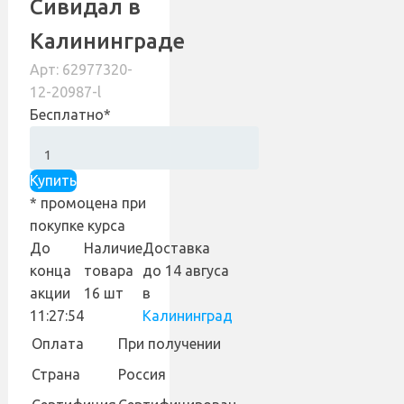
Сивидал в
Калининграде
Арт: 62977320-
12-20987-l
Бесплатно*
Купить
* промоцена при
покупке курса
До
Наличие
Доставка
конца
товара
до 14 авгуса
акции
16 шт
в
11:27:54
Калининград
Оплата
При получении
Страна
Россия