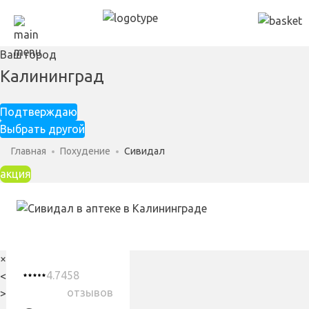
Ваш город
Калининград
Подтверждаю
Выбрать другой
Главная
Похудение
Сивидал
акция
×
4.74
58
<
отзывов
>