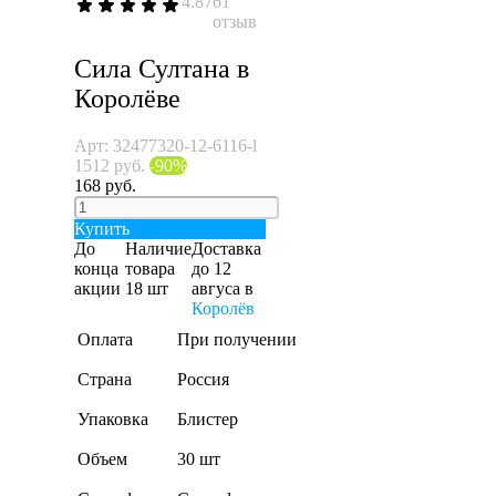
4.87
61
отзыв
Сила Султана в
Королёве
Арт: 32477320-12-6116-l
1512 руб.
-90%
168 руб.
Купить
До
Наличие
Доставка
конца
товара
до 12
акции
18 шт
авгуса
в
Королёв
Оплата
При получении
Страна
Россия
Упаковка
Блистер
Объем
30 шт