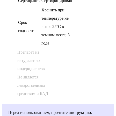
Сертифиция
Сертифицирован
Хранить при
температуре не
Cрок
выше 25°С в
годности
темном месте, 3
года
Препарат из
натуральных
индгридиентов
Не является
лекарственным
средством и БАД
Перед использованием, прочтите инструкцию.