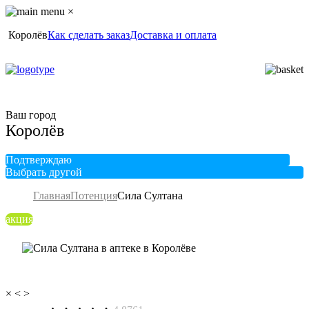
×
Королёв
Как сделать заказ
Доставка и оплата
Ваш город
Королёв
Подтверждаю
Выбрать другой
Главная
Потенция
Сила Султана
акция
×
<
>