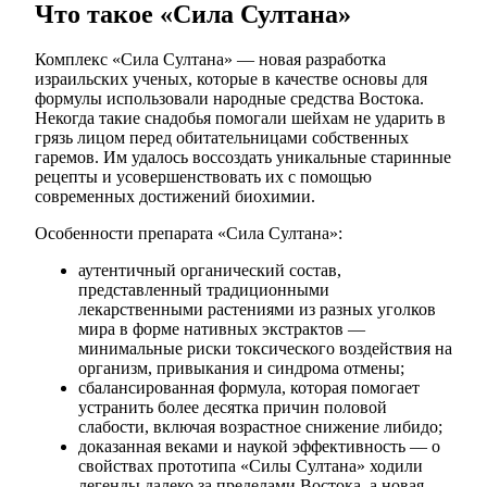
Что такое «Сила Султана»
Комплекс «Сила Султана» — новая разработка
израильских ученых, которые в качестве основы для
формулы использовали народные средства Востока.
Некогда такие снадобья помогали шейхам не ударить в
грязь лицом перед обитательницами собственных
гаремов. Им удалось воссоздать уникальные старинные
рецепты и усовершенствовать их с помощью
современных достижений биохимии.
Особенности препарата «Сила Султана»:
аутентичный органический состав,
представленный традиционными
лекарственными растениями из разных уголков
мира в форме нативных экстрактов —
минимальные риски токсического воздействия на
организм, привыкания и синдрома отмены;
сбалансированная формула, которая помогает
устранить более десятка причин половой
слабости, включая возрастное снижение либидо;
доказанная веками и наукой эффективность — о
свойствах прототипа «Силы Султана» ходили
легенды далеко за пределами Востока, а новая