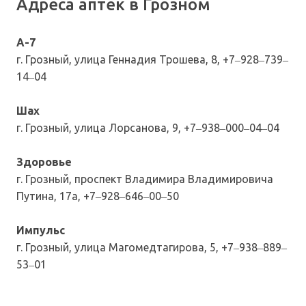
Адреса аптек в Грозном
А-7
г. Грозный, улица Геннадия Трошева, 8, +7‒928‒739‒
14‒04
Шах
г. Грозный, улица Лорсанова, 9, +7‒938‒000‒04‒04
Здоровье
г. Грозный, проспект Владимира Владимировича
Путина, 17а, +7‒928‒646‒00‒50
Импульс
г. Грозный, улица Магомедтагирова, 5, +7‒938‒889‒
53‒01