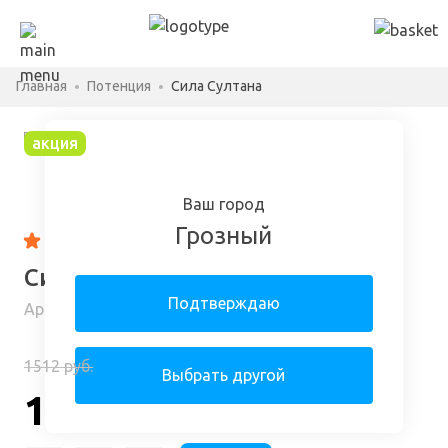
Главная
Потенция
Сила Султана
акция
Ваш город
Грозный
4.87
61 отзыв
Сила Султана в Грозном
Подтверждаю
Арт: 32477320-12-6116-l
1512 руб.
-90%
Выбрать другой
168 руб.