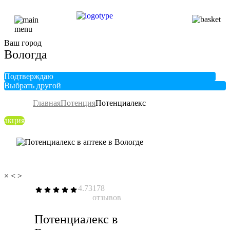
Ваш город
Вологда
Подтверждаю
Выбрать другой
Главная
Потенция
Потенциалекс
акция
×
<
>
4.73
178
отзывов
Потенциалекс в