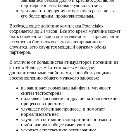
заниматься сексом долго и красиво, доставляя
партнерше в разы больше удовольствия;
усиливают ощущения от оргазма в разы, делая
его более ярким, продолжительным.
Возбуждающее действие комплекса Potencialex
сохраняется до 24 часов. Все это время мужчина может
быть спокоен за свою состоятельность — при желании
вступить в близость осечек гарантированно не
случится, зато случится мощный оргазм у обоих
партнеров.
В отличие от большинства стимуляторов потенции из
аптек в Вологде, «Потенциалекс» обладает
дополнительными свойствами, способствующими
восстановлению общего мужского здоровья:
выравнивает гормональный фон и улучшает
синтез тестостерона;
подавляет воспаления и другие патологические
процессы в простате;
улучшает обменные процессы и помогает
нормализовать вес;
улучшает состояние эндокринной системы и
стабилизирует общее самочувствие;
ускоряет естественную регенерацию;