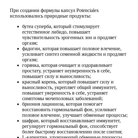
При создании формулы капсул Potencialex
использовались природные продукты:
бутеа суперба, который стимулирует
естественное либидо, повышает
чувствительность эрогенных зон и продляет
оргазм;
фадогии, которая повышает половое влечение,
усиливает синтез семенной жидкости и продляет
оргазм;
горянка, которая очищает и оздоравливает
простату, устраняет неуверенность в себе,
повышает силу и выносливость;
красный корень, который повышает силу и
выносливость, укрепляет общий иммунитет,
повышает уверенность в себе, устраняет
симптомы мочеполовых заболеваний;
бриония лациниоза, которая помогает
восстановить гормональный фон, усиливает
половое влечение, улучшает обменные процессы;
шафран, который восстанавливает иммунитет,
регулирует гормональный фон, способствует
более быстрому восстановлению после соития;
L-карнитин, улучшающий обменные процессы,