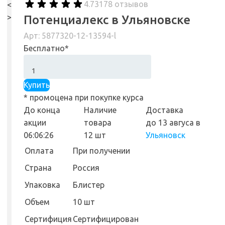
4.73
178 отзывов
<
>
Потенциалекс в Ульяновске
Арт: 5877320-12-13594-l
Бесплатно*
Купить
* промоцена при покупке курса
До конца
Наличие
Доставка
акции
товара
до 13 авгуса
в
06:06:25
12 шт
Ульяновск
Оплата
При получении
Страна
Россия
Упаковка
Блистер
Объем
10 шт
Сертифиция
Сертифицирован