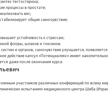
интез тестостерона;
ие процессы в простате;
рмализовать вес;
стабилизирует общее самочувствие;
овышает устойчивость к стрессам;
енной флоры, шлаков и токсинов.
систем и органов, самочувствие улучшается, появляется 
орное действие капсул «Потенциалекс» имеет накопительн
ется даже после окончания курса.
льевич
и
тоянным участников различных конференций по всему миру
клинических испытаниях медицинского центра Шиба (Израи