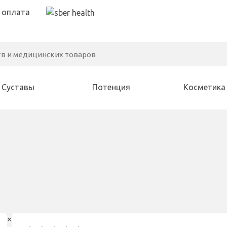
 оплата
Суставы
Потенция
Косметика
Алкоголизм
Иммунитет
Зрение
Варикоз
Для женщин
Зубы
Геморрой
Курение
Слух
×