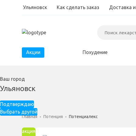
Ульяновск
Как сделать заказ
Доставка и
Акции
Похудение
Диабет
Ваш город
Паразиты
Ульяновск
Простатит
Подтверждаю
Выбрать другой
Главная
Потенция
Потенциалекс
акция