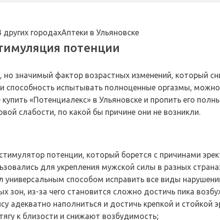
В других городах
Аптеки в Ульяновске
стимуляция потенции
 но значимый фактор возрастных изменений, который сни
 и способность испытывать полноценные оргазмы, можно 
купить «Потенциалекс» в Ульяновске и пропить его пол
ой слабости, по какой бы причине они не возникли.
 стимулятор потенции, который борется с причинами эре
ьзовались для укрепления мужской силы в разных странах
л универсальным способом исправить все виды нарушени
ых зон, из-за чего становится сложно достичь пика возбу
у адекватно наполниться и достичь крепкой и стойкой э
ягу к близости и снижают возбудимость;