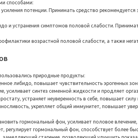
ми способами:
усиления потенции. Принимать средство рекомендуется з
до и устранения симптомов половой слабости. Принимат
профилактики возрастной половой слабости, а также нега
ов
спользовались природные продукты:
енное либидо, повышает чувствительность эрогенных зон
е, усиливает синтез семенной жидкости и продляет орга
ростату, устраняет неуверенность в себе, повышает силу
ыносливость, укрепляет общий иммунитет, повышает увер
ановить гормональный фон, усиливает половое влечение
, регулирует гормональный фон, способствует более бы
, замедляющий старение, позволяющий улучшить показа