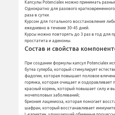
Капсулы Potencialex можно принимать разны
Однократно для разового кратковременного 
раза в сутки.
Курсом для тотального восстановления либи
ежедневно в течение 30-45 дней.
Курсы можно повторять до 3 раз в год для 
простатита и аденомы.
Состав и свойства компонент
При создании формулы капсул Potencialex и
бутеа суперба, который стимулирует естеств
фадогии, которая повышает половое влечени
горянка, которая очищает и оздоравливает п
красный корень, который повышает силу и в
мочеполовых заболеваний;
бриония лациниоза, которая помогает восст
шафран, который восстанавливает иммунитет
L-карнитин, улучшающий обменные процессы