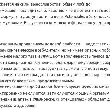
ажается на силе, выносливости и общем либидо;
е мешают насладиться близостью и не дают испытать во
формулы и доступности по цене, Potencialex в Ульяновс
 мужчинам. Выпускается комплекс в форме капсул для пр
с основным проявлением половой слабости — недостаточн
чем синтетические возбудители, но не имеет опасных поб
жение малого таза и улучшают наполняемость пениса дл
ети кавернозных тел пениса, благодаря чему эрекция со
енных зон, позволяя возбудиться даже от легкой стимул
 заниматься сексом долго и красиво, доставляя партнер
ая его более ярким, продолжительным.
ex сохраняется до 24 часов. Все это время мужчина може
антированно не случится, зато случится мощный оргазм у
енции из аптек в Ульяновске, «Потенциалекс» обладает
ужского здоровья: