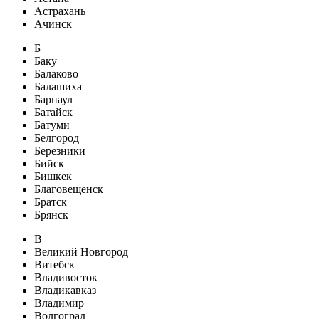
Астрахань
Ачинск
Б
Баку
Балаково
Балашиха
Барнаул
Батайск
Батуми
Белгород
Березники
Бийск
Бишкек
Благовещенск
Братск
Брянск
В
Великий Новгород
Витебск
Владивосток
Владикавказ
Владимир
Волгоград