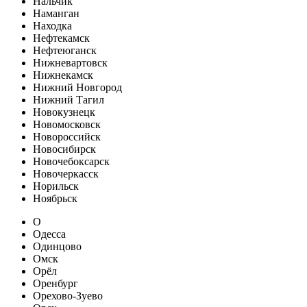
Нальчик
Наманган
Находка
Нефтекамск
Нефтеюганск
Нижневартовск
Нижнекамск
Нижний Новгород
Нижний Тагил
Новокузнецк
Новомосковск
Новороссийск
Новосибирск
Новочебоксарск
Новочеркасск
Норильск
Ноябрьск
О
Одесса
Одинцово
Омск
Орёл
Оренбург
Орехово-Зуево