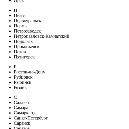
Орск
П
Пенза
Первоуральск
Пермь
Петрозаводск
Петропавловск-Камчатский
Подольск
Прокопьевск
Псков
Пятигорск
Р
Ростов-на-Дону
Рубцовск
Рыбинск
Рязань
С
Салават
Самара
Самарканд
Санкт-Петербург
Саранск
Саратов