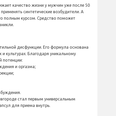
жает качество жизни у мужчин уже после 50
применять синтетические возбудители. А
го полным курсом. Средство поможет
зникли.
ктильной дисфункции. Его формула основана
 и культурах. Благодаря уникальному
й потенции:
ждения и оргазма;
рекции;
збуждения.
Новгороде стал первым универсальным
псул для приема внутрь.