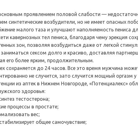
с основным проявлением половой слабости — недостаточн
чем синтетические возбудители, но не имеет опасных поб
жение малого таза и улучшают наполняемость пениса дл
ети кавернозных тел пениса, благодаря чему эрекция со
енных зон, позволяя возбудиться даже от легкой стимул
 заниматься сексом долго и красиво, доставляя партнер
ая его более ярким, продолжительным.
ex сохраняется до 24 часов. Все это время мужчина може
антированно не случится, зато случится мощный оргазм у
тенции из аптек в Нижнем Новгороде, «Потенциалекс» о
ужского здоровья:
интез тестостерона;
ие процессы в простате;
рмализовать вес;
стабилизирует общее самочувствие;