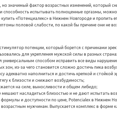
 но значимый фактор возрастных изменений, который сни
 и способность испытывать полноценные оргазмы, можно 
 купить «Потенциалекс» в Нижнем Новгороде и пропить е
птомы половой слабости, по какой бы причине они не во
 стимулятор потенции, который борется с причинами эре
ьзовались для укрепления мужской силы в разных странах
л универсальным способом исправить все виды нарушени
ых зон, из-за чего становится сложно достичь пика возбу
у адекватно наполниться и достичь крепкой и стойкой э
ягу к близости и снижают возбудимость;
ажается на силе, выносливости и общем либидо;
е мешают насладиться близостью и не дают испытать во
формулы и доступности по цене, Potencialex в Нижнем 
возрастным мужчинам. Выпускается комплекс в форме ка