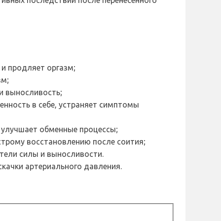
тивных последствий после перенесенного
 и продляет оргазм;
зм;
 и выносливость;
енность в себе, устраняет симптомы
, улучшает обменные процессы;
строму восстановлению после соития;
тели силы и выносливости.
скачки артериального давления.