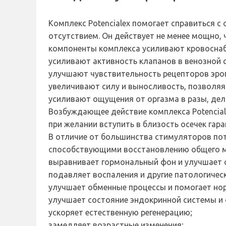
Комплекс Potencialex помогает справиться 
отсутствием. Он действует не менее мощно, 
компоненты комплекса усиливают кровоснаб
усиливают активность клапанов в венозной с
улучшают чувствительность рецепторов эрог
увеличивают силу и выносливость, позволяя
усиливают ощущения от оргазма в разы, дел
Возбуждающее действие комплекса Potencial
при желании вступить в близость осечек гар
В отличие от большинства стимуляторов по
способствующими восстановлению общего м
выравнивает гормональный фон и улучшает с
подавляет воспаления и другие патологическ
улучшает обменные процессы и помогает но
улучшает состояние эндокринной системы и 
ускоряет естественную регенерацию;
замедляет возрастные изменения;