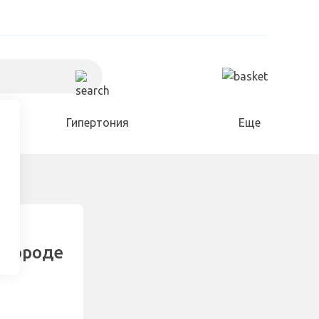
Гипертония
Еще
Холестерин
Для дома и сада
Разное
вгороде