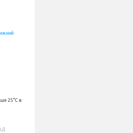
ижний
ше 25°С в
БАД