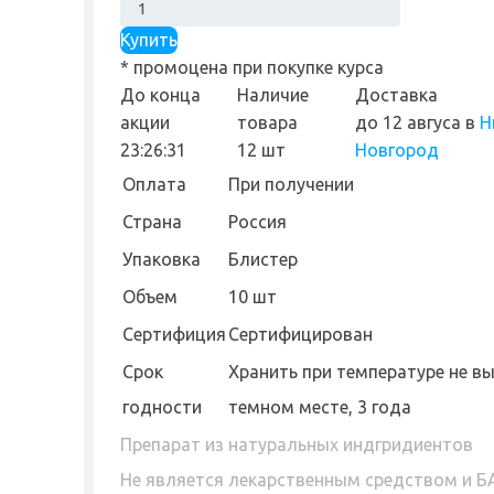
Купить
* промоцена при покупке курса
До конца
Наличие
Доставка
акции
товара
до 12 авгуса
в
Н
23:26:30
12 шт
Новгород
Оплата
При получении
Страна
Россия
Упаковка
Блистер
Объем
10 шт
Сертифиция
Сертифицирован
Cрок
Хранить при температуре не вы
годности
темном месте, 3 года
Препарат из натуральных индгридиентов
Не является лекарственным средством и 