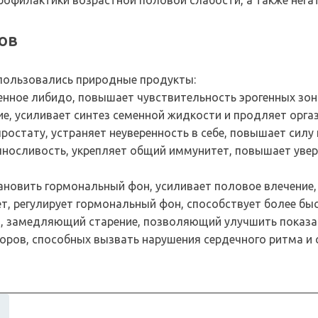
профилактики возрастной половой слабости, а также нега
ов
спользовались природные продукты:
енное либидо, повышает чувствительность эрогенных зон
е, усиливает синтез семенной жидкости и продляет орга
ростату, устраняет неуверенность в себе, повышает силу
ыносливость, укрепляет общий иммунитет, повышает увер
ановить гормональный фон, усиливает половое влечение
, регулирует гормональный фон, способствует более бы
, замедляющий старение, позволяющий улучшить показа
оров, способных вызвать нарушения сердечного ритма и 