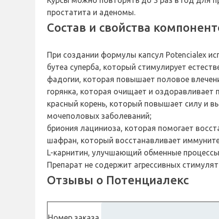
Курсы можно повторять до 3 раз в год для 
простатита и аденомы.
Состав и свойства компонент
При создании формулы капсул Potencialex и
бутеа суперба, который стимулирует естеств
фадогии, которая повышает половое влечени
горянка, которая очищает и оздоравливает п
красный корень, который повышает силу и в
мочеполовых заболеваний;
бриония лациниоза, которая помогает восст
шафран, который восстанавливает иммунитет
L-карнитин, улучшающий обменные процессы
Препарат не содержит агрессивных стимулят
Отзывы о Потенциалекс
Номер заказа