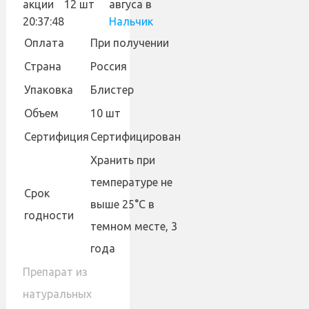
акции
12 шт
авгуса
в
20:37:48
Нальчик
Оплата
При получении
Страна
Россия
Упаковка
Блистер
Объем
10 шт
Сертифиция
Сертифицирован
Хранить при
температуре не
Cрок
выше 25°С в
годности
темном месте, 3
года
Препарат из
натуральных