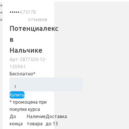
×
4.73
178
<
отзывов
>
Потенциалекс
в
Нальчике
Арт: 5877320-12-
13594-l
Бесплатно*
Купить
* промоцена при
покупке курса
До
Наличие
Доставка
конца
товара
до 13