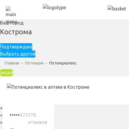
Ваш город
Кострома
Подтверждаю
Выбрать другой
Главная
Потенция
Потенциалекс
акция
×
4.73
178
<
отзывов
>