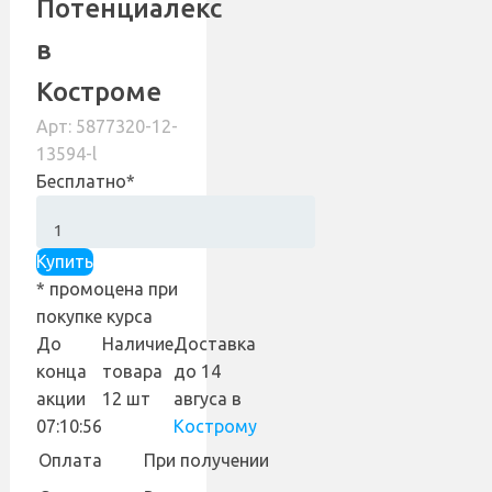
Потенциалекс
в
Костроме
Арт: 5877320-12-
13594-l
Бесплатно*
Купить
* промоцена при
покупке курса
До
Наличие
Доставка
конца
товара
до 14
акции
12 шт
авгуса
в
07:10:55
Кострому
Оплата
При получении