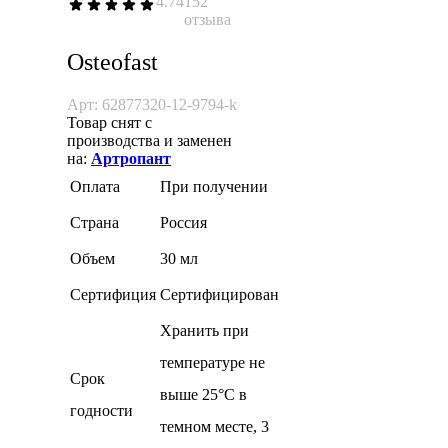
4.74
152
отзыва
Osteofast
Арт: 62877320-12-9794-k
Товар снят с
производства и заменен
на:
Артропант
Оплата
При получении
Страна
Россия
Объем
30 мл
Сертифиция
Сертифицирован
Хранить при
температуре не
Cрок
выше 25°С в
годности
темном месте, 3