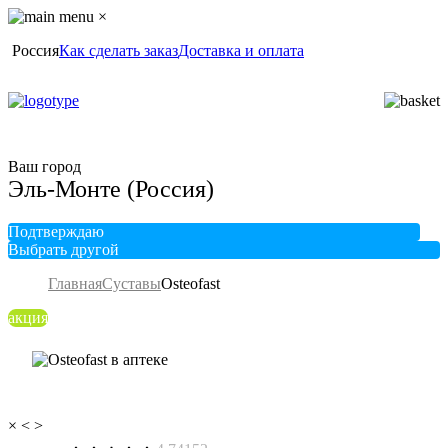
×
Россия
Как сделать заказ
Доставка и оплата
Ваш город
Эль-Монте (Россия)
Подтверждаю
Выбрать другой
Главная
Суставы
Osteofast
акция
×
<
>