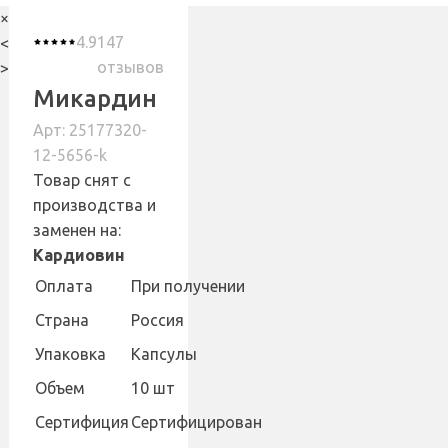
×
4.9
147
<
отзывов
>
Микардин
Арт: 25177320-
12-5656-k
Товар снят с
производства и
заменен на:
Кардиовин
Оплата
При получении
Страна
Россия
Упаковка
Капсулы
Объем
10 шт
Сертифиция
Сертифицирован