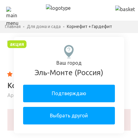
Главная
Для дома и сада
Корнефит + Гардефит
акция
Ваш город
Эль-Монте (Россия)
4.92
171 отзыв
Корнефит + Гардефит
Подтверждаю
Арт: 34777320-12-6579-l
Выбрать другой
Товар снят с производства и заменен на:
БиоГард