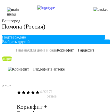
Ваш город
Помона (Россия)
Подтверждаю
Выбрать другой
Главная
Для дома и сада
Корнефит + Гардефит
акция
×
<
>
4.92
171
отзыв
Корнефит +