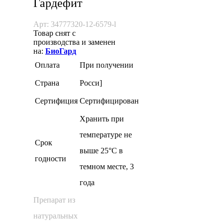
Гардефит
Арт: 34777320-12-6579-l
Товар снят с
производства и заменен
на:
БиоГард
Оплата
При получении
Страна
Росси]
Сертифиция
Сертифицирован
Хранить при
температуре не
Cрок
выше 25°С в
годности
темном месте, 3
года
Препарат из
натуральных