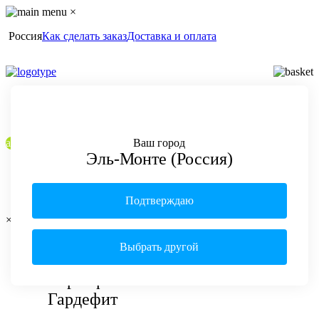
×
Россия
Как сделать заказ
Доставка и оплата
Главная
Для дома и сада
Корнефит + Гардефит
акция
Ваш город
Эль-Монте (Россия)
Подтверждаю
×
<
>
4.92
171
Выбрать другой
отзыв
Корнефит +
Гардефит