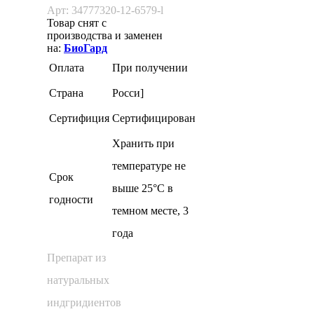
Арт: 34777320-12-6579-l
Товар снят с
производства и заменен
на:
БиоГард
Оплата
При получении
Страна
Росси]
Сертифиция
Сертифицирован
Хранить при
температуре не
Cрок
выше 25°С в
годности
темном месте, 3
года
Препарат из
натуральных
индгридиентов