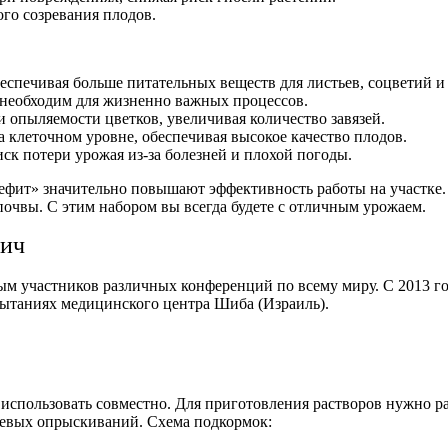
го созревания плодов.
еспечивая больше питательных веществ для листьев, соцветий и
необходим для жизненно важных процессов.
 опыляемости цветков, увеличивая количество завязей.
 клеточном уровне, обеспечивая высокое качество плодов.
к потери урожая из-за болезней и плохой погоды.
ефит» значительно повышают эффективность работы на участке.
почвы. С этим набором вы всегда будете с отличным урожаем.
вич
ым участников различных конференций по всему миру. С 2013 г
ытаниях медицинского центра Шиба (Израиль).
использовать совместно. Для приготовления растворов нужно ра
невых опрыскиваний. Схема подкормок: