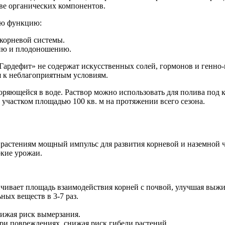
ве органических компонентов.
ую функцию:
корневой системы.
нию и плодоношению.
«Гардефит» не содержат искусственных солей, гормонов и генн
я к неблагоприятным условиям.
оряющейся в воде. Раствор можно использовать для полива под к
 участком площадью 100 кв. м на протяжении всего сезона.
растениям мощный импульс для развития корневой и наземной ч
кие урожаи.
чивает площадь взаимодействия корней с почвой, улучшая выжи
ых веществ в 3-7 раз.
нижая риск вымерзания.
ри повреждениях, снижая риск гибели растений.