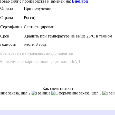
Товар снят с производства и заменен на:
БиоГард
Оплата
При получении
Страна
Росси]
Сертифиция
Сертифицирован
Cрок
Хранить при температуре не выше 25°С в темном
годности
месте, 3 года
Препарат из натуральных индгридиентов
Не является лекарственным средством и БАД
Как сделать заказ