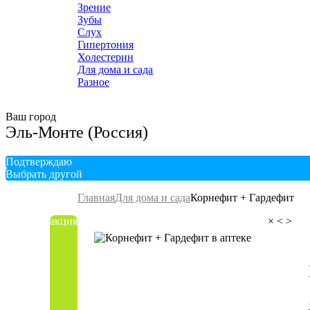
Зрение
Зубы
Слух
Гипертония
Холестерин
Для дома и сада
Разное
Ваш город
Эль-Монте (Россия)
Подтверждаю
Выбрать другой
Главная
Для дома и сада
Корнефит + Гардефит
акция
×
<
>