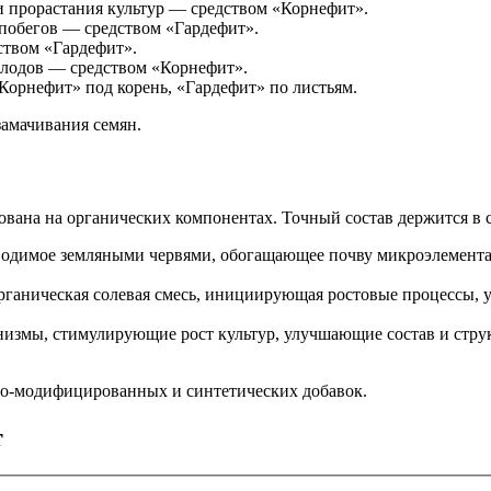
и прорастания культур — средством «Корнефит».
 побегов — средством «Гардефит».
ством «Гардефит».
плодов — средством «Корнефит».
Корнефит» под корень, «Гардефит» по листьям.
амачивания семян.
вана на органических компонентах. Точный состав держится в с
водимое земляными червями, обогащающее почву микроэлемента
органическая солевая смесь, инициирующая ростовые процессы,
измы, стимулирующие рост культур, улучшающие состав и стру
нно-модифицированных и синтетических добавок.
т