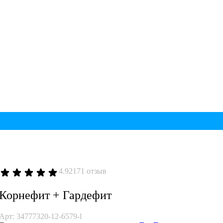
4.92
171 отзыв
Корнефит + Гардефит
Арт: 34777320-12-6579-l