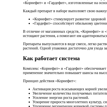
«Корнефит» и «Гардефит», изготовленные на осно
Каждый препарат в наборе выполняет свою важн
«Корнефит» стимулирует развитие здоровой 
«Гардефит» способствует обильному цвете
В отличие от магазинных средств, «Корнефит» и 
истощают растения, а помогают им адаптироватьс
Препараты выпускаются в виде смеси, легко раств
растений. Одной упаковки достаточно для ухода за
Как работает система
Комплекс «Корнефит» и «Гардефит» обеспечивает 
применение значительно повышает шансы на высо
Принцип действия «Корнефит»:
Активация роста всасывающих корней увели
Увеличение количества получаемых питательн
Усиление энергии роста растений.
Ускорение прироста многолетних культур, с
Улучшение регенерации корневой системы п