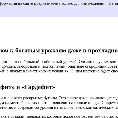
рмация на сайте предназначена только для ознакомления. Не за
юч к богатым урожаям даже в прохладно
 приносил стабильный и обильный урожай. Однако на успех влия
а, дождей, заморозков и подтоплений, опытные огородники сове
ожай в любых климатических условиях. С ним цветение будет с
ефит» и «Гардефит»
и и вовремя раскрытые бутоны. Это знают даже начинающие са
 а на месте больших цветов появляются сочные плоды. Современ
ветению и созреванию урожая из-за глобальных климатических и
ченые создали препараты, которые помогают растениям быстро а