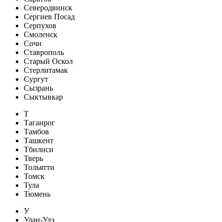
Северодвинск
Сергиев Посад
Серпухов
Смоленск
Сочи
Ставрополь
Старый Оскол
Стерлитамак
Сургут
Сызрань
Сыктывкар
Т
Таганрог
Тамбов
Ташкент
Тбилиси
Тверь
Тольятти
Томск
Тула
Тюмень
У
Улан-Удэ