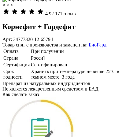
×
<
>
4.92
171 отзыв
Корнефит + Гардефит
Арт: 34777320-12-6579-l
Товар снят с производства и заменен на:
БиоГард
Оплата
При получении
Страна
Росси]
Сертифиция
Сертифицирован
Cрок
Хранить при температуре не выше 25°С в
годности
темном месте, 3 года
Препарат из натуральных индгридиентов
Не является лекарственным средством и БАД
Как сделать заказ