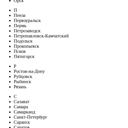
Орск
П
Пенза
Первоуральск
Пермь
Петрозаводск
Петропавловск-Камчатский
Подольск
Прокопьевск
Псков
Пятигорск
Р
Ростов-на-Дону
Рубцовск
Рыбинск
Рязань
С
Салават
Самара
Самарканд
Санкт-Петербург
Саранск
Саратов