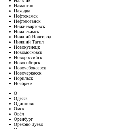
Нальчик
Наманган
Находка
Нефтекамск
Нефтеюганск
Нижневартовск
Нижнекамск
Нижний Новгород
Нижний Тагил
Новокузнецк
Новомосковск
Новороссийск
Новосибирск
Новочебоксарск
Новочеркасск
Норильск
Ноябрьск
О
Одесса
Одинцово
Омск
Орёл
Оренбург
Орехово-Зуево