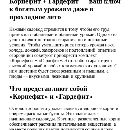
Корнефит + Гардефит — ваш ключ
к богатым урожаям даже в
прохладное лето
Каждый садовод стремится к тому, чтобы его труд
приносил стабильный и обильный урожай. Однако на
успех влияют не только старания, но и погодные
условия. Чтобы уменьшить риск потерь урожая из-за
холода, дождей, заморозков и подтоплений, опытные
огородники советуют приобрести комплект
«Корнефит» + «Гардефит». Этот набор гарантирует
высокий урожай в любых климатических условиях. С
ним цветение будет своевременным и пышным, а
плоды — вкусными, лежкими и крупными.
Что представляют собой
«Корнефит» и «Гардефит»
Основой хорошего урожая являются здоровые корни и
вовремя раскрытые бутоны. Это знают даже
начинающие садоводы. Крупные, разветвленные корни
обеспечивают растения питательными веществами, а
на месте больших цветов появляются сочные плоды.