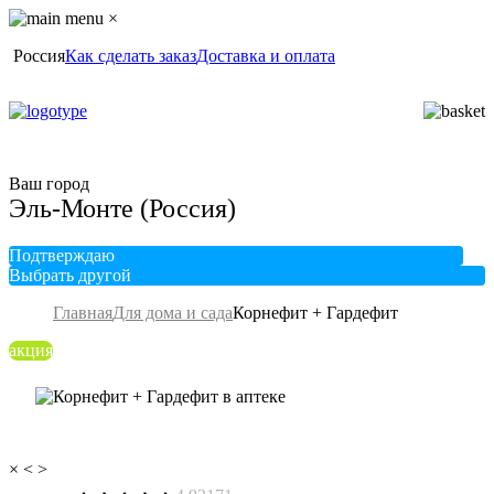
×
Россия
Как сделать заказ
Доставка и оплата
Ваш город
Эль-Монте (Россия)
Подтверждаю
Выбрать другой
Главная
Для дома и сада
Корнефит + Гардефит
акция
×
<
>