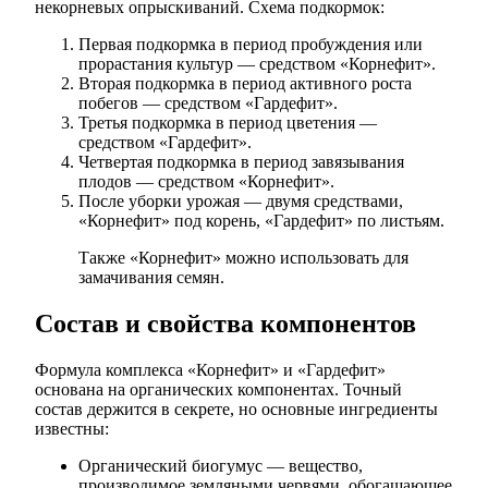
некорневых опрыскиваний. Схема подкормок:
Первая подкормка в период пробуждения или
прорастания культур — средством «Корнефит».
Вторая подкормка в период активного роста
побегов — средством «Гардефит».
Третья подкормка в период цветения —
средством «Гардефит».
Четвертая подкормка в период завязывания
плодов — средством «Корнефит».
После уборки урожая — двумя средствами,
«Корнефит» под корень, «Гардефит» по листьям.
Также «Корнефит» можно использовать для
замачивания семян.
Состав и свойства компонентов
Формула комплекса «Корнефит» и «Гардефит»
основана на органических компонентах. Точный
состав держится в секрете, но основные ингредиенты
известны:
Органический биогумус — вещество,
производимое земляными червями, обогащающее