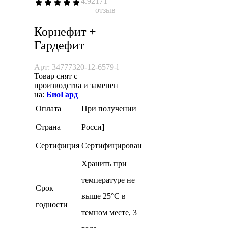
4.92
171
отзыв
Корнефит +
Гардефит
Арт: 34777320-12-6579-l
Товар снят с
производства и заменен
на:
БиоГард
Оплата
При получении
Страна
Росси]
Сертифиция
Сертифицирован
Хранить при
температуре не
Cрок
выше 25°С в
годности
темном месте, 3