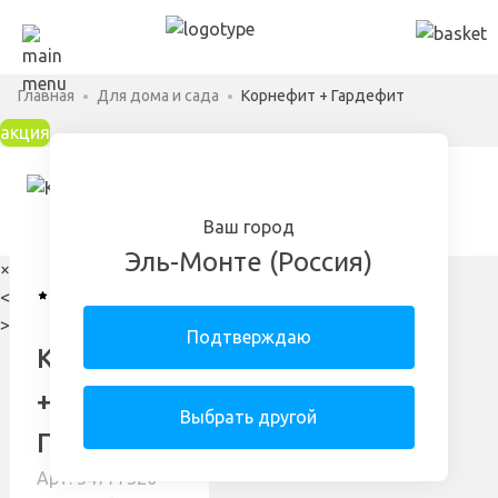
Главная
Для дома и сада
Корнефит + Гардефит
акция
Ваш город
Эль-Монте (Россия)
×
4.92
171
<
отзыв
>
Подтверждаю
Корнефит
+
Выбрать другой
Гардефит
Арт: 34777320-