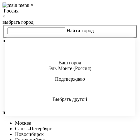
×
Россия
×
выбрать город
Найти город
популярные страны
Россия
Украина
Казахстан
Ваш город
Беларусь
Эль-Монте (Россия)
Молдова
Подтверждаю
Киргизия
Узбекистан
Азербайджан
Армения
Выбрать другой
Грузия
популярные города
Москва
Санкт-Петербург
Новосибирск
Екатеринбург