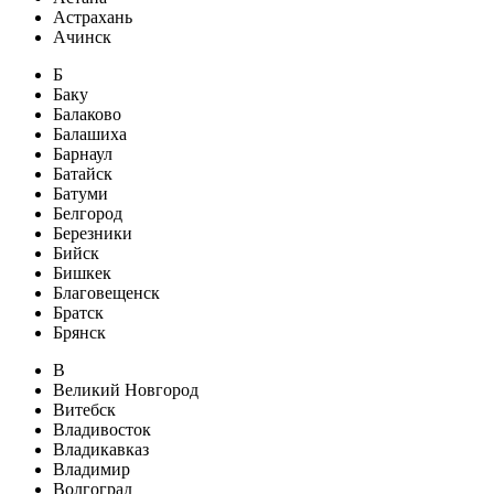
Астрахань
Ачинск
Б
Баку
Балаково
Балашиха
Барнаул
Батайск
Батуми
Белгород
Березники
Бийск
Бишкек
Благовещенск
Братск
Брянск
В
Великий Новгород
Витебск
Владивосток
Владикавказ
Владимир
Волгоград