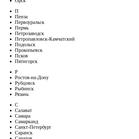
Орск
П
Пенза
Первоуральск
Пермь
Петрозаводск
Петропавловск-Камчатский
Подольск
Прокопьевск
Псков
Пятигорск
Р
Ростов-на-Дону
Рубцовск
Рыбинск
Рязань
С
Салават
Самара
Самарканд
Санкт-Петербург
Саранск
Саратов