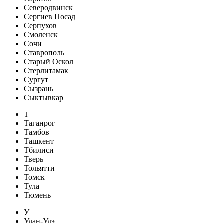
Северодвинск
Сергиев Посад
Серпухов
Смоленск
Сочи
Ставрополь
Старый Оскол
Стерлитамак
Сургут
Сызрань
Сыктывкар
Т
Таганрог
Тамбов
Ташкент
Тбилиси
Тверь
Тольятти
Томск
Тула
Тюмень
У
Улан-Удэ