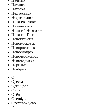
Нальчик
Наманган
Находка
Нефтекамск
Нефтеюганск
Нижневартовск
Нижнекамск
Нижний Новгород
Нижний Тагил
Новокузнецк
Новомосковск
Новороссийск
Новосибирск
Новочебоксарск
Новочеркасск
Норильск
Ноябрьск
О
Одесса
Одинцово
Омск
Орёл
Оренбург
Орехово-Зуево