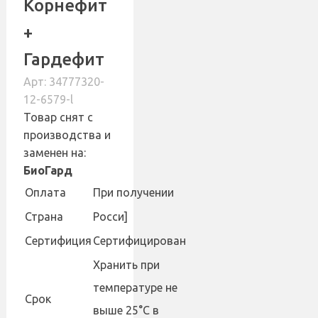
Корнефит
+
Гардефит
Арт: 34777320-
12-6579-l
Товар снят с
производства и
заменен на:
БиоГард
Оплата
При получении
Страна
Росси]
Сертифиция
Сертифицирован
Хранить при
температуре не
Cрок
выше 25°С в