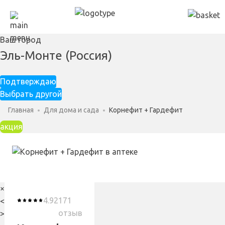
Ваш город
Эль-Монте (Россия)
Подтверждаю
Выбрать другой
Главная
Для дома и сада
Корнефит + Гардефит
акция
×
4.92
171
<
отзыв
>