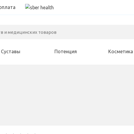
оплата
Суставы
Потенция
Косметика
Алкоголизм
Иммунитет
Зрение
Варикоз
Для женщин
Зубы
Геморрой
Курение
Слух