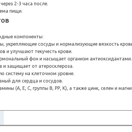
через 2-3 часа после.
ема пищи.
тов
одные компоненты:
, укрепляющие сосуды и нормализующие вязкость крови
в и улучшают текучесть крови.
рмональный фон и насыщает организм антиоксидантами.
в и защищает от атеросклероза.
 систему на клеточном уровне.
ный для сердца и сосудов.
 (А, Е, С, группы В, РР, К), а также цинк, селен и магни