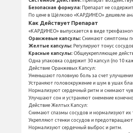
Системное действие:
Препарат воздействуе
Безопасная формула:
Препарат не содержит
По цене в Щёлково «КАРДИНЕО» дешевле анал
Как Действует Препарат
«КАРДИНЕО» выпускается в виде трехфазного
Оранжевые капсулы:
Снимают симптомы гип
Желтые капсулы:
Регулируют тонус сосудов
Красные капсулы:
Общеукрепляющее действи
Одна упаковка содержит 30 капсул (по 10 ка
Действие Оранжевых Капсул:
Уменьшают головную боль за счет улучшения
Устраняют головокружение и шум в ушах бл
Нормализуют сердечный ритм и снимают чув
Улучшают сон и устраняют онемение конечно
Действие Желтых Капсул:
Снимают спазмы сосудов и нормализуют их 
Укрепляют стенки сосудов и предотвращают 
Нормализуют сердечный выброс и ритм.