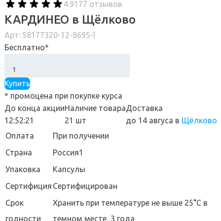
4.9
177 отзывов
КАРДИНЕО в Щёлково
Арт: 58177320-12-8695-l
Бесплатно*
Купить
* промоцена при покупке курса
До конца акции
Наличие товара
Доставка
12:52:20
21 шт
до 14 авгуса
в
Щёлково
Оплата
При получении
Страна
Россия1
Упаковка
Капсулы
Сертифиция
Сертифицирован
Cрок
Хранить при температуре не выше 25°С в
годности
темном месте, 3 года