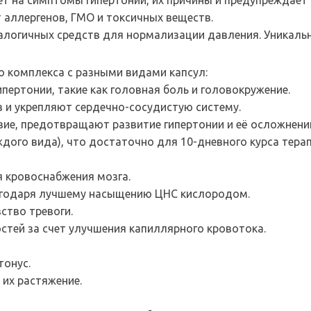
т на симптомы гипертонии, их причины и предупреждает
 аллергенов, ГМО и токсичных веществ.
огичных средств для нормализации давления. Уникальны
 комплекса с разными видами капсул:
ертонии, такие как головная боль и головокружение.
 и укрепляют сердечно-сосудистую систему.
е, предотвращают развитие гипертонии и её осложнени
ждого вида), что достаточно для 10-дневного курса терап
 кровоснабжения мозга.
агодаря лучшему насыщению ЦНС кислородом.
ство тревоги.
стей за счет улучшения капиллярного кровотока.
тонус.
их растяжение.