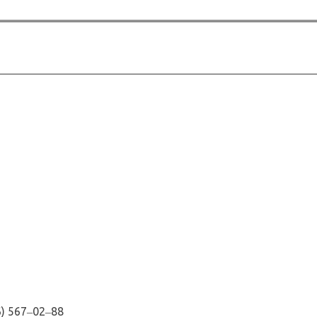
6) 567‒02‒88