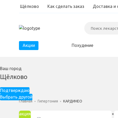
Щёлково
Как сделать заказ
Доставка и 
Акции
Похудение
Диабет
Ваш город
Паразиты
Щёлково
Простатит
Подтверждаю
Выбрать другой
Главная
Гипертония
КАРДИНЕО
акция
×