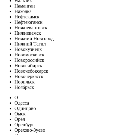
Нальчик
Наманган
Находка
Нефтекамск
Нефтеюганск
Нижневартовск
Нижнекамск
Нижний Новгород
Нижний Тагил
Новокузнецк
Новомосковск
Новороссийск
Новосибирск
Новочебоксарск
Новочеркасск
Норильск
Ноябрьск
О
Одесса
Одинцово
Омск
Орёл
Оренбург
Орехово-Зуево