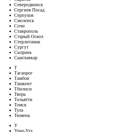
Северодвинск
Сергиев Посад
Серпухов
Смоленск
Сочи
Ставрополь
Старый Оскол
Стерлитамак
Сургут
Сызрань
Сыктывкар
Т
Таганрог
Тамбов
Ташкент
Тбилиси
Тверь
Тольятти
Томск
Тула
Тюмень
У
Улан-Удэ