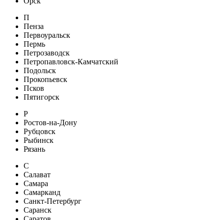
Орск
П
Пенза
Первоуральск
Пермь
Петрозаводск
Петропавловск-Камчатский
Подольск
Прокопьевск
Псков
Пятигорск
Р
Ростов-на-Дону
Рубцовск
Рыбинск
Рязань
С
Салават
Самара
Самарканд
Санкт-Петербург
Саранск
Саратов