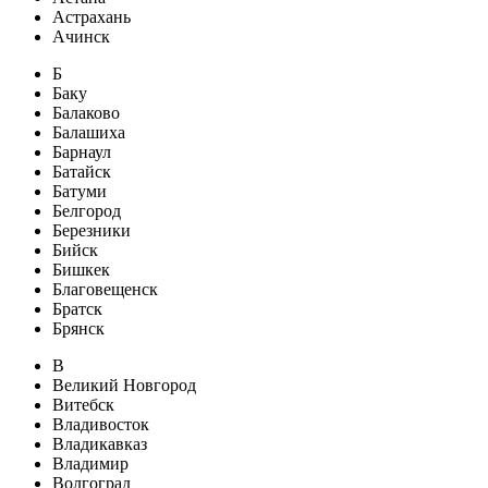
Астрахань
Ачинск
Б
Баку
Балаково
Балашиха
Барнаул
Батайск
Батуми
Белгород
Березники
Бийск
Бишкек
Благовещенск
Братск
Брянск
В
Великий Новгород
Витебск
Владивосток
Владикавказ
Владимир
Волгоград