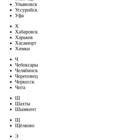
Ульяновск
Уссурийск
Уфа
Х
Хабаровск
Харьков
Хасавюрт
Химки
Ч
Чебоксары
Челябинск
Череповец
Черкесск
Чита
Ш
Шахты
Шымкент
Щ
Щёлково
Э