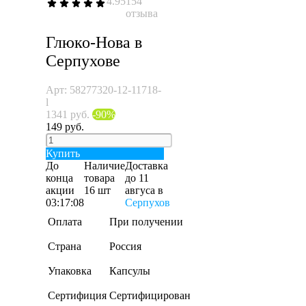
4.95
154
отзыва
Глюко-Нова в
Серпухове
Арт: 58277320-12-11718-
l
1341 руб.
-90%
149 руб.
Купить
До
Наличие
Доставка
конца
товара
до 11
акции
16 шт
авгуса
в
03:17:08
Серпухов
Оплата
При получении
Страна
Россия
Упаковка
Капсулы
Сертифиция
Сертифицирован