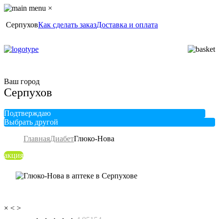
×
Серпухов
Как сделать заказ
Доставка и оплата
Ваш город
Серпухов
Подтверждаю
Выбрать другой
Главная
Диабет
Глюко-Нова
акция
×
<
>