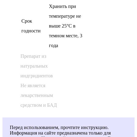
Хранить при
температуре не
Cрок
выше 25°С в
годности
темном месте, 3
года
Препарат из
натуральных
индгридиентов
Не является
лекарственным
средством и БАД
Перед использованием, прочтите инструкцию.
Информация на сайте предназначена только для