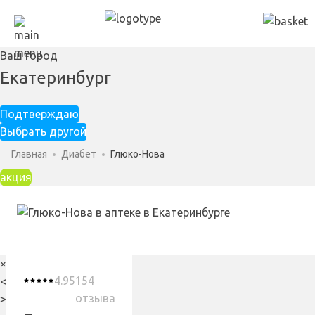
Ваш город
Екатеринбург
Подтверждаю
Выбрать другой
Главная
Диабет
Глюко-Нова
акция
×
4.95
154
<
отзыва
>