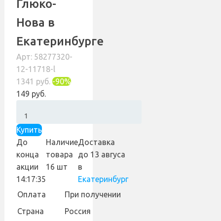
Глюко-
Нова в
Екатеринбурге
Арт: 58277320-
12-11718-l
1341 руб.
-90%
149 руб.
Купить
До
Наличие
Доставка
конца
товара
до 13 авгуса
акции
16 шт
в
14:17:35
Екатеринбург
Оплата
При получении
Страна
Россия