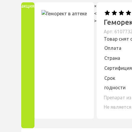
акция
×
<
>
Геморе
Арт: 610773
Товар снят 
Оплата
Страна
Сертифиция
Cрок
годности
Препарат из
Не является