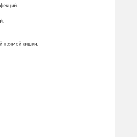
фекций.
й.
й прямой кишки.