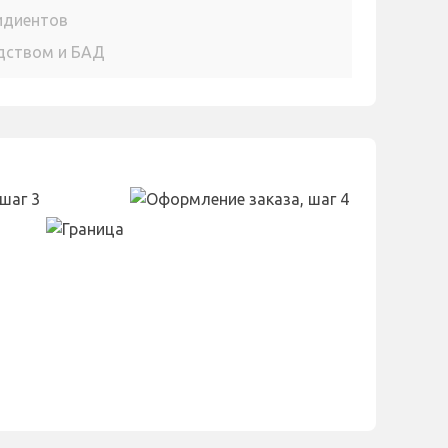
идиентов
едством и БАД