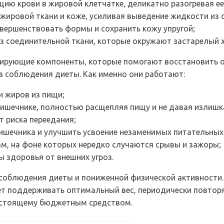
ию крови в жировой клетчатке, деликатно разогревая ее
ировой ткани и коже, усиливая выведение жидкости из о
овершенствовать формы и сохранить кожу упругой;
з соединительной ткани, которые окружают застарелый ж
гулирующие компоненты, которые помогают восстановить 
ез соблюдения диеты. Как именно они работают:
и жиров из пищи;
ишечнике, полностью расщепляя пищу и не давая излишк
т риска переедания;
ишечника и улучшить усвоение незаменимых питательных
ам, на фоне которых нередко случаются срывы и зажоры;
 здоровья от внешних угроз.
облюдения диеты и пониженной физической активности. 
ет поддерживать оптимальный вес, периодически повторя
настоящему бюджетным средством.