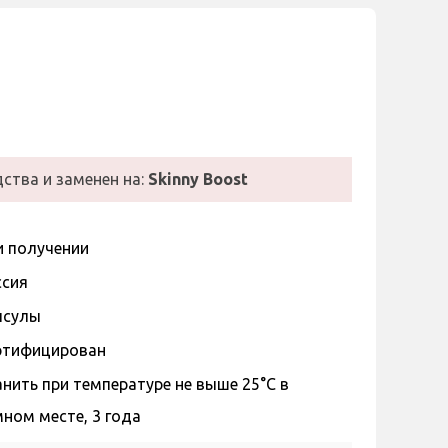
ства и заменен на:
Skinny Boost
и получении
ссия
псулы
ртифицирован
нить при температуре не выше 25°С в
ном месте, 3 года