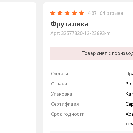
4.87
64 отзыва
Фруталика
Арт: 32577320-12-23693-m
Товар снят с производ
Оплата
Пр
Страна
Ро
Упаковка
Ка
Сертифиция
Се
Cрок годности
Хра
тем