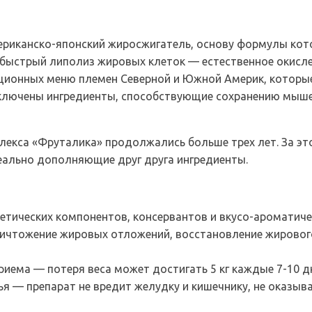
ериканско-японский жиросжигатель, основу формулы кот
 быстрый липолиз жировых клеток — естественное окисле
ционных меню племен Северной и Южной Америк, которые
включены ингредиенты, способствующие сохранению мыш
лекса «Фруталика» продолжались больше трех лет. За эт
еально дополняющие друг друга ингредиенты.
етических компонентов, консервантов и вкусо-ароматиче
ничтожение жировых отложений, восстановление жировог
риема — потеря веса может достигать 5 кг каждые 7-10 д
я — препарат не вредит желудку и кишечнику, не оказыва