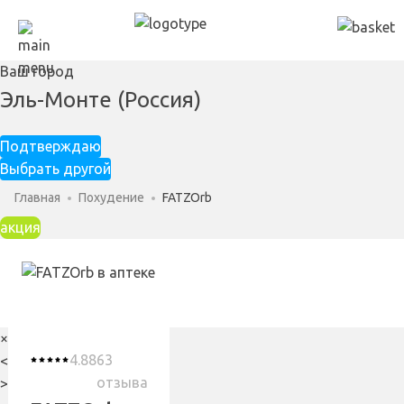
Ваш город
Эль-Монте (Россия)
Подтверждаю
Выбрать другой
Главная
Похудение
FATZOrb
акция
×
4.88
63
<
отзыва
>