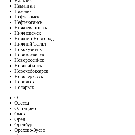
Нальчик
Наманган
Находка
Нефтекамск
Нефтеюганск
Нижневартовск
Нижнекамск
Нижний Новгород
Нижний Тагил
Новокузнецк
Новомосковск
Новороссийск
Новосибирск
Новочебоксарск
Новочеркасск
Норильск
Ноябрьск
О
Одесса
Одинцово
Омск
Орёл
Оренбург
Орехово-Зуево