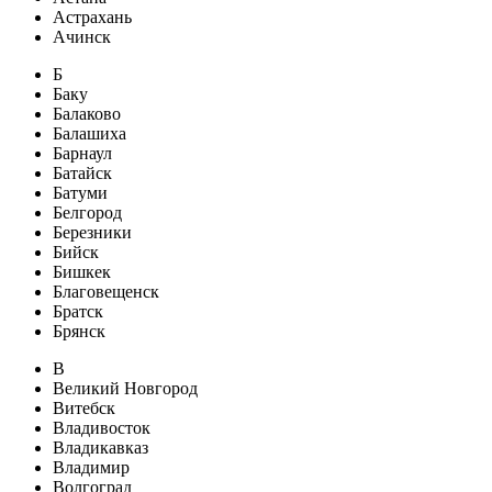
Астрахань
Ачинск
Б
Баку
Балаково
Балашиха
Барнаул
Батайск
Батуми
Белгород
Березники
Бийск
Бишкек
Благовещенск
Братск
Брянск
В
Великий Новгород
Витебск
Владивосток
Владикавказ
Владимир
Волгоград