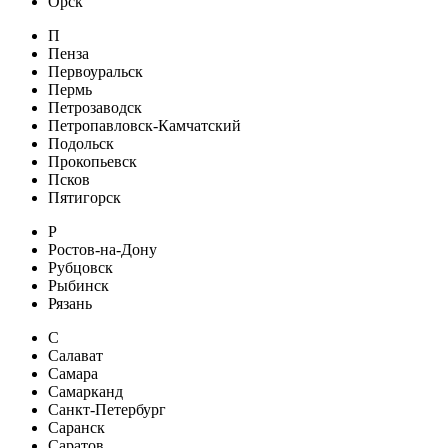
Орск
П
Пенза
Первоуральск
Пермь
Петрозаводск
Петропавловск-Камчатский
Подольск
Прокопьевск
Псков
Пятигорск
Р
Ростов-на-Дону
Рубцовск
Рыбинск
Рязань
С
Салават
Самара
Самарканд
Санкт-Петербург
Саранск
Саратов