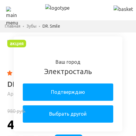
Главная
Зубы
DR. Smile
акция
Ваш город
Электросталь
4.74
95 отзывов
DR. Smile в Электростали
Подтверждаю
Арт: 37377320-12-24113-m
980 руб.
-50%
Выбрать другой
490 руб.