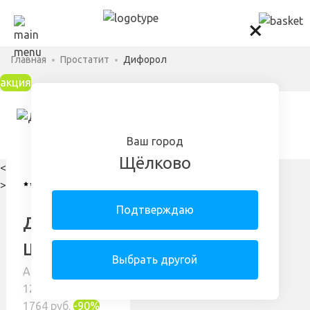
×
Главная
Простатит
Дифорол
акция
Ваш город
Щёлково
<
4.96
112
>
отзыва
Подтверждаю
Дифорол в
Щёлково
Выбрать другой
Арт: 11477320-
12--r
1764 руб.
-90%