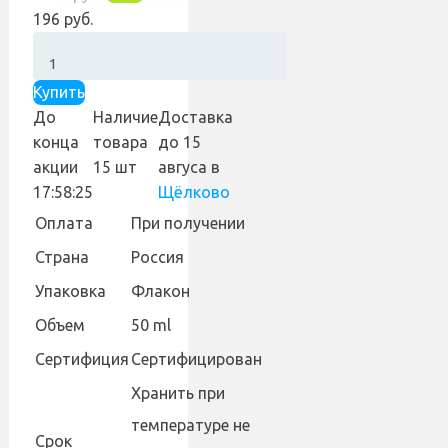
196 руб.
Купить
До
Наличие
Доставка
конца
товара
до 15
акции
15 шт
авгуса
в
17:58:24
Щёлково
Оплата
При получении
Страна
Россия
Упаковка
Флакон
Объем
50 ml
Сертифиция
Сертифицирован
Хранить при
температуре не
Cрок