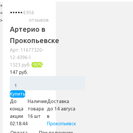
×
4.9
56
<
отзывов
>
Артерио в
Прокопьевске
Арт: 11677320-
12-4396-l
1323 руб.
-90%
147 руб.
Купить
До
Наличие
Доставка
конца
товара
до 14 авгуса
акции
16 шт
в
02:18:43
Прокопьевск
Оплата
При получении