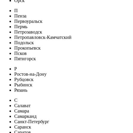
Орск
П
Пенза
Первоуральск
Пермь
Петрозаводск
Петропавловск-Камчатский
Подольск
Прокопьевск
Псков
Пятигорск
Р
Ростов-на-Дону
Рубцовск
Рыбинск
Рязань
С
Салават
Самара
Самарканд
Санкт-Петербург
Саранск
Саратов