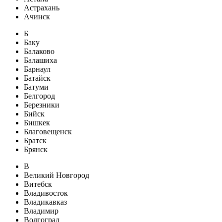
Астрахань
Ачинск
Б
Баку
Балаково
Балашиха
Барнаул
Батайск
Батуми
Белгород
Березники
Бийск
Бишкек
Благовещенск
Братск
Брянск
В
Великий Новгород
Витебск
Владивосток
Владикавказ
Владимир
Волгоград