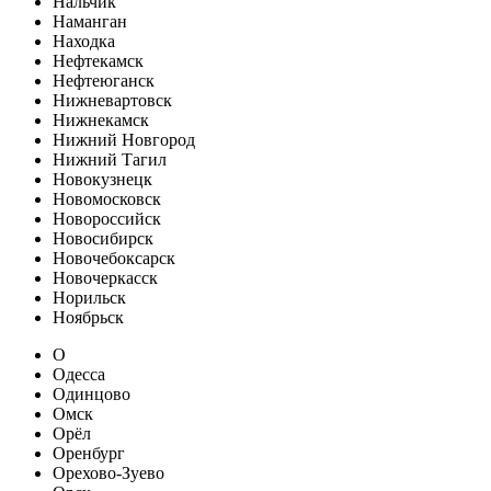
Нальчик
Наманган
Находка
Нефтекамск
Нефтеюганск
Нижневартовск
Нижнекамск
Нижний Новгород
Нижний Тагил
Новокузнецк
Новомосковск
Новороссийск
Новосибирск
Новочебоксарск
Новочеркасск
Норильск
Ноябрьск
О
Одесса
Одинцово
Омск
Орёл
Оренбург
Орехово-Зуево