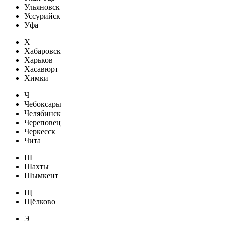
Ульяновск
Уссурийск
Уфа
Х
Хабаровск
Харьков
Хасавюрт
Химки
Ч
Чебоксары
Челябинск
Череповец
Черкесск
Чита
Ш
Шахты
Шымкент
Щ
Щёлково
Э