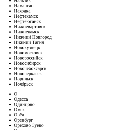
Нальчик
Наманган
Находка
Нефтекамск
Нефтеюганск
Нижневартовск
Нижнекамск
Нижний Новгород
Нижний Тагил
Новокузнецк
Новомосковск
Новороссийск
Новосибирск
Новочебоксарск
Новочеркасск
Норильск
Ноябрьск
О
Одесса
Одинцово
Омск
Орёл
Оренбург
Орехово-Зуево