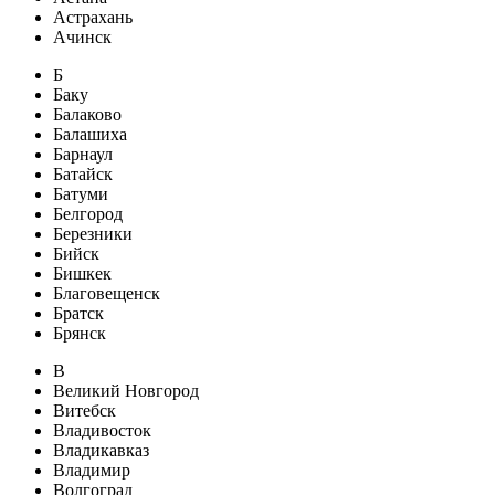
Астрахань
Ачинск
Б
Баку
Балаково
Балашиха
Барнаул
Батайск
Батуми
Белгород
Березники
Бийск
Бишкек
Благовещенск
Братск
Брянск
В
Великий Новгород
Витебск
Владивосток
Владикавказ
Владимир
Волгоград