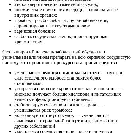
атеросклеротические изменения сосудов;
ишемические изменения в сердце, головном мозге,
внутренних органах;
тромбоз, тромбофлебит и другие заболевания,
спровоцированные сгустками крови;
варикозная болезнь;
слабость сосудистых стенок, провоцирующая
кровотечения.
Столь широкий перечень заболеваний обусловлен
уникальным влиянием препарата на всю сердечно-сосудистую
систему. Что происходит при курсовом приеме средства:
уменьшается реакция организма на стресс — пульс и
сила сердечного выброса становятся более
стабильными;
ускоряется очищение крови от шлаков и токсинов —
миокард получает больше кислорода и питательных
веществ и функционирует стабильно;
стабилизируется состав и вязкость крови —
уменьшается риск тромбоза;
нормализуется тонус сосудов — уменьшаются
симптомы артериальной гипертонии, гипотонии и
других заболеваний;
укрепляется сосудистая стенка, регенерируются