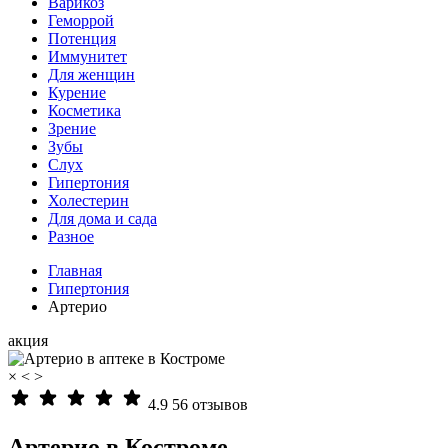
Варикоз
Геморрой
Потенция
Иммунитет
Для женщин
Курение
Косметика
Зрение
Зубы
Слух
Гипертония
Холестерин
Для дома и сада
Разное
Главная
Гипертония
Артерио
акция
×
<
>
4.9
56 отзывов
Артерио в Костроме