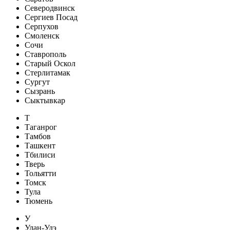
Северодвинск
Сергиев Посад
Серпухов
Смоленск
Сочи
Ставрополь
Старый Оскол
Стерлитамак
Сургут
Сызрань
Сыктывкар
Т
Таганрог
Тамбов
Ташкент
Тбилиси
Тверь
Тольятти
Томск
Тула
Тюмень
У
Улан-Удэ