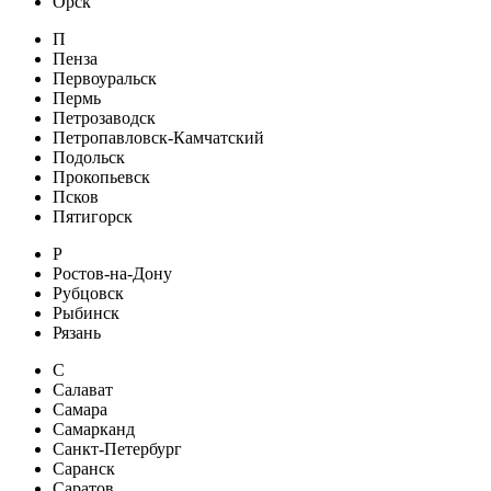
Орск
П
Пенза
Первоуральск
Пермь
Петрозаводск
Петропавловск-Камчатский
Подольск
Прокопьевск
Псков
Пятигорск
Р
Ростов-на-Дону
Рубцовск
Рыбинск
Рязань
С
Салават
Самара
Самарканд
Санкт-Петербург
Саранск
Саратов