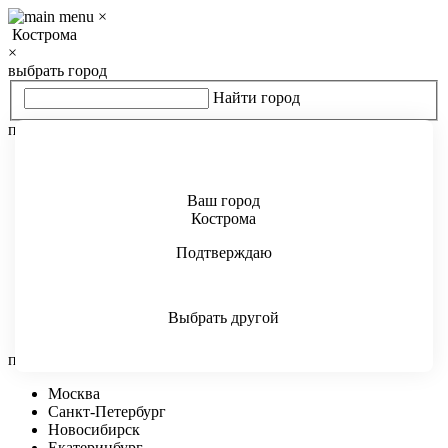
×
Кострома
×
выбрать город
Найти город
популярные страны
Россия
Украина
Казахстан
Ваш город
Беларусь
Кострома
Молдова
Подтверждаю
Киргизия
Узбекистан
Азербайджан
Армения
Выбрать другой
Грузия
популярные города
Москва
Санкт-Петербург
Новосибирск
Екатеринбург