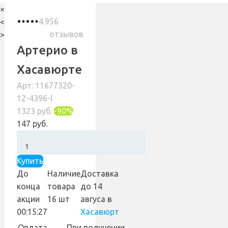
×
4.9
56
<
отзывов
>
Артерио в
Хасавюрте
Арт: 11677320-
12-4396-l
1323 руб.
-90%
147 руб.
Купить
До
Наличие
Доставка
конца
товара
до 14
акции
16 шт
авгуса
в
00:15:27
Хасавюрт
Оплата
При получении