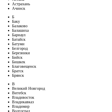
Астрахань
Ачинск
Б
Баку
Балаково
Балашиха
Барнаул
Батайск
Батуми
Белгород
Березники
Бийск
Бишкек
Благовещенск
Братск
Брянск
В
Великий Новгород
Витебск
Владивосток
Владикавказ
Владимир
Волгоград