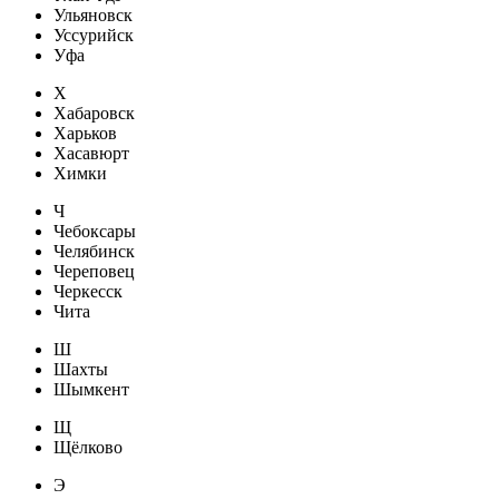
Ульяновск
Уссурийск
Уфа
Х
Хабаровск
Харьков
Хасавюрт
Химки
Ч
Чебоксары
Челябинск
Череповец
Черкесск
Чита
Ш
Шахты
Шымкент
Щ
Щёлково
Э