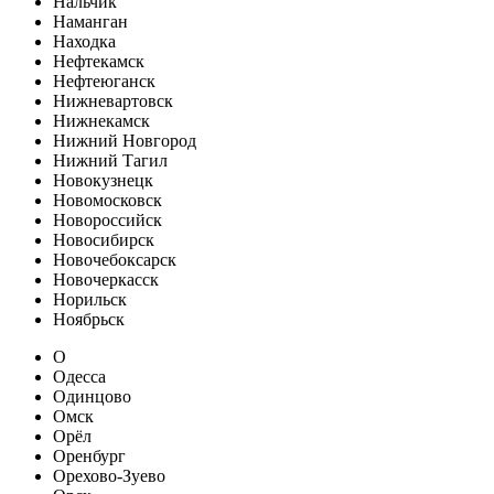
Нальчик
Наманган
Находка
Нефтекамск
Нефтеюганск
Нижневартовск
Нижнекамск
Нижний Новгород
Нижний Тагил
Новокузнецк
Новомосковск
Новороссийск
Новосибирск
Новочебоксарск
Новочеркасск
Норильск
Ноябрьск
О
Одесса
Одинцово
Омск
Орёл
Оренбург
Орехово-Зуево