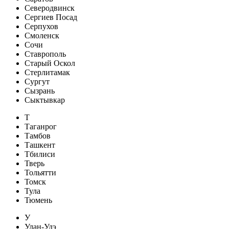
Северодвинск
Сергиев Посад
Серпухов
Смоленск
Сочи
Ставрополь
Старый Оскол
Стерлитамак
Сургут
Сызрань
Сыктывкар
Т
Таганрог
Тамбов
Ташкент
Тбилиси
Тверь
Тольятти
Томск
Тула
Тюмень
У
Улан-Удэ