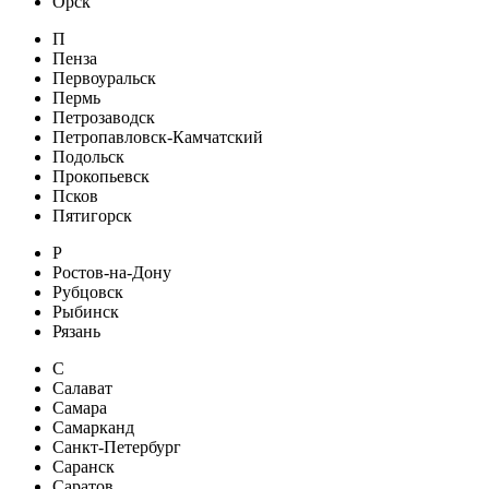
Орск
П
Пенза
Первоуральск
Пермь
Петрозаводск
Петропавловск-Камчатский
Подольск
Прокопьевск
Псков
Пятигорск
Р
Ростов-на-Дону
Рубцовск
Рыбинск
Рязань
С
Салават
Самара
Самарканд
Санкт-Петербург
Саранск
Саратов