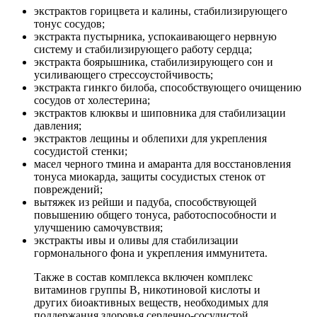
экстрактов горицвета и калины, стабилизирующего
тонус сосудов;
экстракта пустырника, успокаивающего нервную
систему и стабилизирующего работу сердца;
экстракта боярышника, стабилизирующего сон и
усиливающего стрессоустойчивость;
экстракта гинкго билоба, способствующего очищению
сосудов от холестерина;
экстрактов клюквы и шиповника для стабилизации
давления;
экстрактов лещины и облепихи для укрепления
сосудистой стенки;
масел черного тмина и амаранта для восстановления
тонуса миокарда, защиты сосудистых стенок от
повреждений;
вытяжек из рейши и падуба, способствующей
повышению общего тонуса, работоспособности и
улучшению самочувствия;
экстракты ивы и оливы для стабилизации
гормонального фона и укрепления иммунитета.
Также в состав комплекса включен комплекс
витаминов группы В, никотиновой кислоты и
других биоактивных веществ, необходимых для
поддержания здоровья сердечно-сосудистой