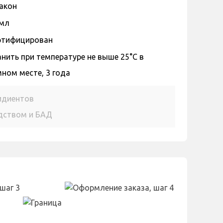
акон
 мл
ртифицирован
нить при температуре не выше 25°С в
ном месте, 3 года
идиентов
едством и БАД