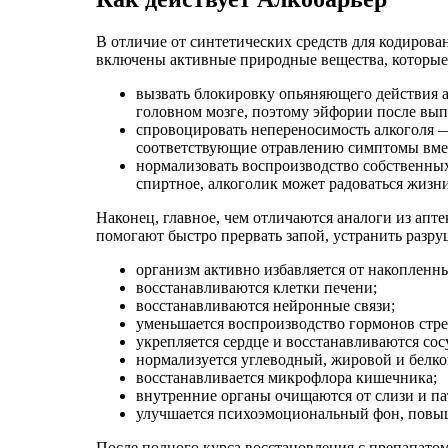
В отличие от синтетических средств для кодирован
включены активные природные вещества, которые
вызвать блокировку опьяняющего действия ал
головном мозге, поэтому эйфории после вып
спровоцировать непереносимость алкоголя —
соответствующие отравлению симптомы вмес
нормализовать воспроизводство собственных 
спиртное, алкоголик может радоваться жизни
Наконец, главное, чем отличаются аналоги из апт
помогают быстро прервать запой, устранить разр
организм активно избавляется от накопленн
восстанавливаются клетки печени;
восстанавливаются нейронные связи;
уменьшается воспроизводство гормонов стре
укрепляется сердце и восстанавливаются сос
нормализуется углеводный, жировой и белк
восстанавливается микрофлора кишечника;
внутренние органы очищаются от слизи и п
улучшается психоэмоциональный фон, повыша
После полного курса восстановления с препапатом