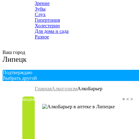
Зрение
Зубы
Слух
Гипертония
Холестерин
Для дома и сада
Разное
Ваш город
Липецк
Подтверждаю
Выбрать другой
Главная
Алкоголизм
АлкоБарьер
акция
×
<
>