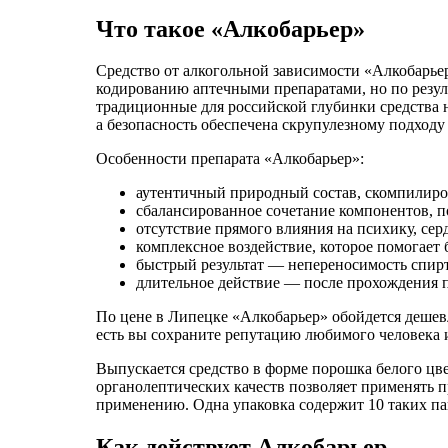
Что такое «Алкобарьер»
Средство от алкогольной зависимости «Алкобарьер
кодированию аптечными препаратами, но по резул
традиционные для российской глубинки средства 
а безопасность обеспечена скрупулезному подходу
Особенности препарата «Алкобарьер»:
аутентичный природный состав, скомпилиро
сбалансированное сочетание компонентов, п
отсутствие прямого влияния на психику, сер
комплексное воздействие, которое помогает 
быстрый результат — непереносимость спирт
длительное действие — после прохождения по
По цене в Липецке «Алкобарьер» обойдется дешевл
есть вы сохраните репутацию любимого человека и
Выпускается средство в форме порошка белого цве
органолептических качеств позволяет применять 
применению. Одна упаковка содержит 10 таких па
Как действует Алкобарьер