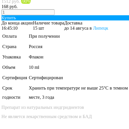
1512 руб.
-90%
168 руб.
Купить
До конца акции
Наличие товара
Доставка
16:45:09
15 шт
до 14 авгуса
в
Липецк
Оплата
При получении
Страна
Россия
Упаковка
Флакон
Объем
10 ml
Сертифиция
Сертифицирован
Cрок
Хранить при температуре не выше 25°С в темном
годности
месте, 3 года
Препарат из натуральных индгридиентов
Не является лекарственным средством и БАД