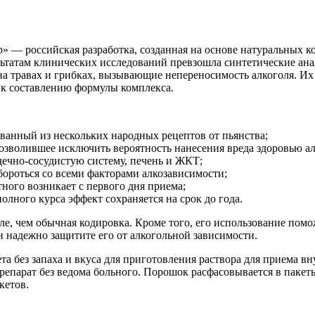
» — российская разработка, созданная на основе натуральных ко
ьтатам клинических исследований превзошла синтетические ана
на травах и грибках, вызывающие непереносимость алкоголя. И
 к составлению формулы комплекса.
ванный из нескольких народных рецептов от пьянства;
озволившее исключить вероятность нанесения вреда здоровью ал
дечно-сосудистую систему, печень и ЖКТ;
бороться со всеми факторами алкозависимости;
ного возникает с первого дня приема;
лного курса эффект сохраняется на срок до года.
е, чем обычная кодировка. Кроме того, его использование помож
 надежно защитите его от алкогольной зависимости.
та без запаха и вкуса для приготовления раствора для приема в
препарат без ведома больного. Порошок расфасовывается в паке
кетов.