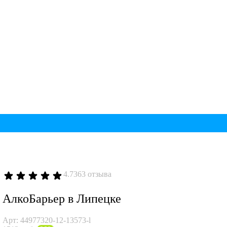
4.73
63 отзыва
АлкоБарьер в Липецке
Арт: 44977320-12-13573-l