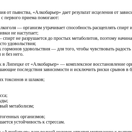
ия от пьянства, «Алкобарьер» дает результат исцеления от завис
 с первого приема помогают:
коголя — организм утрачивает способность расщеплять спирт и 
ивки не наступает;
 спирт не разрушается до простых метаболитов, поэтому начина
то удовольствия;
гормонов удовольствия — для того, чтобы чувствовать радость 
 и без него.
ек в Липецке от «Алкобарьер» — комплексное восстановление ор
ушающие последствия зависимости и исключить риски срывов в б
ых токсинов и шлаков;
сса;
уды;
овый метаболизм;
атогенных организмов;
ется устойчивость к стрессам.
 «Алкобарьер» ваш родной человек утратит мотивацию к выпивк