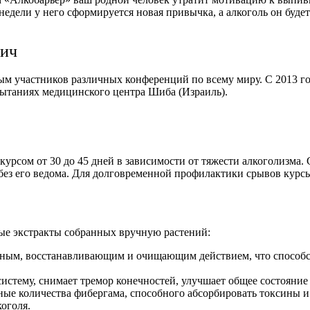
3 недели у него сформируется новая привычка, а алкоголь он буде
вич
ым участников различных конференций по всему миру. С 2013 г
ытаниях медицинского центра Шиба (Израиль).
урсом от 30 до 45 дней в зависимости от тяжести алкоголизма.
 без его ведома. Для долговременной профилактики срывов курс
ые экстракты собранных вручную растений:
рным, восстанавливающим и очищающим действием, что способс
истему, снимает тремор конечностей, улучшает общее состояние
ные количества фибергама, способного абсорбировать токсины и
оголя.