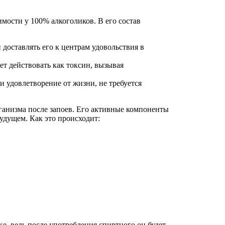
имости у 100% алкоголиков. В его состав
доставлять его к центрам удовольствия в
ет действовать как токсин, вызывая
и удовлетворение от жизни, не требуется
ганизма после запоев. Его активные компоненты
удущем. Как это происходит:
е, ведь после употребления спиртного он будет